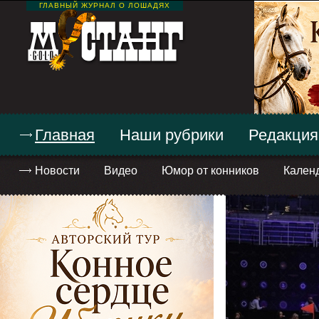
ГЛАВНЫЙ ЖУРНАЛ О ЛОШАДЯХ
Главная
Наши рубрики
Редакция
Новости
Видео
Юмор от конников
Кален