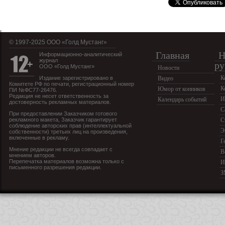
© 1997-2025 OOO «Голд Мустанг»
Главная
Н
Информационно-аналитический
журнал
ру
ООО «Голд Мустанг»
Новости
К
Издание зарегистрировано в
Видео
Комитете РФ по печати, регистрационный номер
К
Юмор от конников
ПИ №ФС77-26476.
Редакция не несет ответственность за
И
Календарь событий
достоверность рекламных материалов.
С
При предоставлении Заказчиком готового
рекламного макета, Заказчик гарантирует
С
соблюдение авторских прав (интеллектуальной
Э
собственности) третьих лиц на произведения,
включенные в рекламу.
Г
Мнение редакции не всегда совпадает с
В
мнением авторов.
Перепечатка материалов возможна только с
И
письменного разрешения редакции.
З