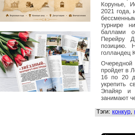
Корунье, И
2021 года,
бессменным
турнире н
баллами о
Перейру Д
позицию. 
голландец 
Очередной 
пройдет в Л
16 по 20 д
укрепить с
Эпайяр и 
занимают че
Тэги:
конкур
,