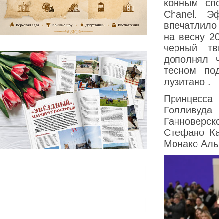
конным сп
Chanel. Э
впечатлило
на весну 2
черный тв
дополнял 
тесном по
лузитано .
Принцесса
Голливуда
Ганноверск
Стефано Ка
Монако Альб