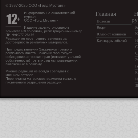
© 1997-2025 OOO «Голд Мустанг»
Главная
Н
Информационно-аналитический
журнал
ру
ООО «Голд Мустанг»
Новости
К
Издание зарегистрировано в
Видео
Комитете РФ по печати, регистрационный номер
К
Юмор от конников
ПИ №ФС77-26476.
Редакция не несет ответственность за
И
Календарь событий
достоверность рекламных материалов.
С
При предоставлении Заказчиком готового
рекламного макета, Заказчик гарантирует
С
соблюдение авторских прав (интеллектуальной
Э
собственности) третьих лиц на произведения,
включенные в рекламу.
Г
Мнение редакции не всегда совпадает с
В
мнением авторов.
Перепечатка материалов возможна только с
И
письменного разрешения редакции.
З