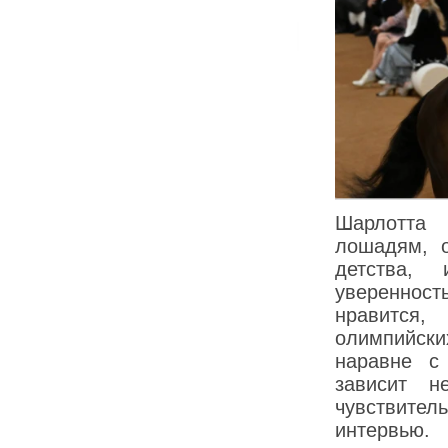
Шарлотта 
лошадям, о
детства,
увереннос
нравится,
олимпийск
наравне с
зависит 
чувствител
интервью