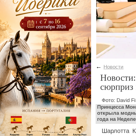
←
Новости
Новости:
сюрприз 
Фото: David Fi
Принцесса Мон
открыла модны
года на Недел
Шарлотта К