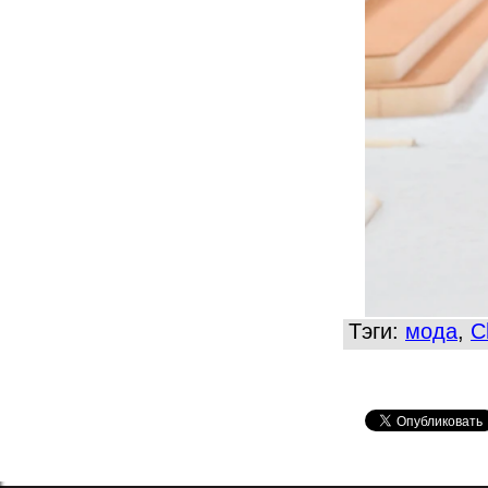
Тэги:
мода
,
C