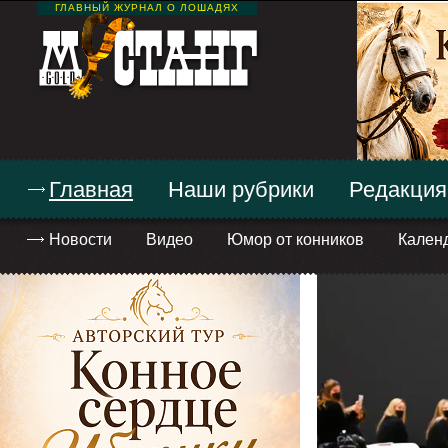
ГЛАВНЫЙ ЖУРНАЛ О ЛОШАДЯХ
Главная
Наши рубрики
Редакция
Новости
Видео
Юмор от конников
Кален