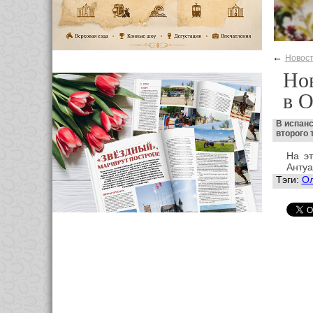
←
Новос
Нов
в О
В испанс
второго 
На э
Антуа
Тэги:
Ол