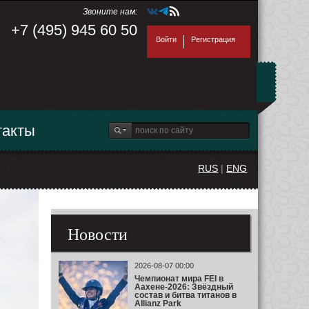
Звоните нам:
+7 (495) 945 60 50
Войти
Регистрация
такты
RUS
|
ENG
Новости
2026-08-07 00:00
Чемпионат мира FEI в
Аахене-2026: Звёздный
состав и битва титанов в
Allianz Park