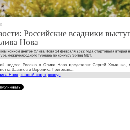
ти
ости: Российские всадники высту
лива Нова
ком конном центре Олива Нова 14 февраля 2022 года стартовала вторая 
тура международного турнира по конкуру Spring MET.
той неделе Россию в Олива Нова представят Сергей Хомашко,
нетта Вавилов и Вероника Пригожина.
ива Нова
,
конный спорт
,
кокнур