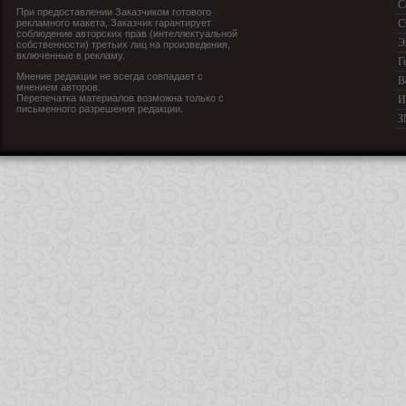
С
При предоставлении Заказчиком готового
рекламного макета, Заказчик гарантирует
С
соблюдение авторских прав (интеллектуальной
Э
собственности) третьих лиц на произведения,
включенные в рекламу.
Г
Мнение редакции не всегда совпадает с
В
мнением авторов.
Перепечатка материалов возможна только с
И
письменного разрешения редакции.
З