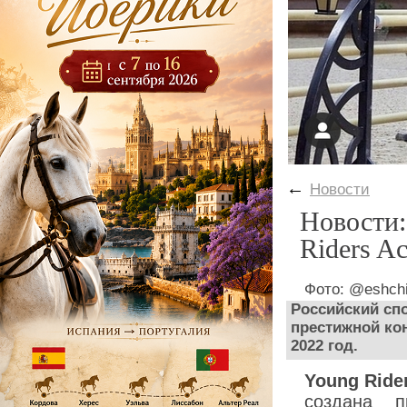
←
Новости
Новости:
Riders A
Фото: @eshchi
Российский сп
престижной ко
2022 год.
Young Rid
создана п