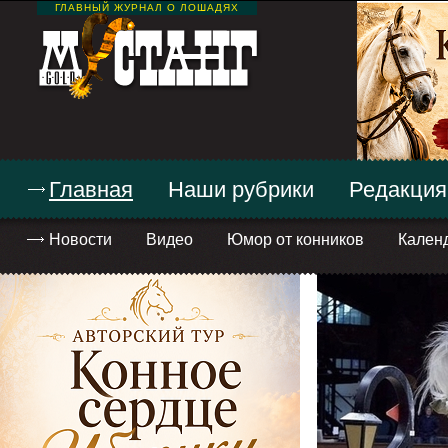
ГЛАВНЫЙ ЖУРНАЛ О ЛОШАДЯХ
Главная
Наши рубрики
Редакция
Новости
Видео
Юмор от конников
Кален