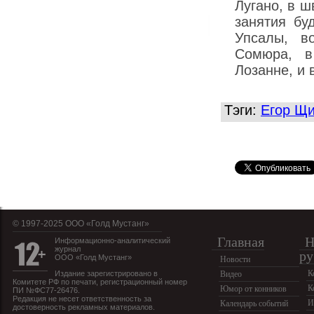
Лугано, в 
занятия бу
Упсалы, в
Сомюра, в
Лозанне, и 
Тэги:
Егор Щ
© 1997-2025 OOO «Голд Мустанг»
Главная
Н
Информационно-аналитический
журнал
ру
ООО «Голд Мустанг»
Новости
К
Издание зарегистрировано в
Видео
Комитете РФ по печати, регистрационный номер
К
Юмор от конников
ПИ №ФС77-26476.
Редакция не несет ответственность за
И
Календарь событий
достоверность рекламных материалов.