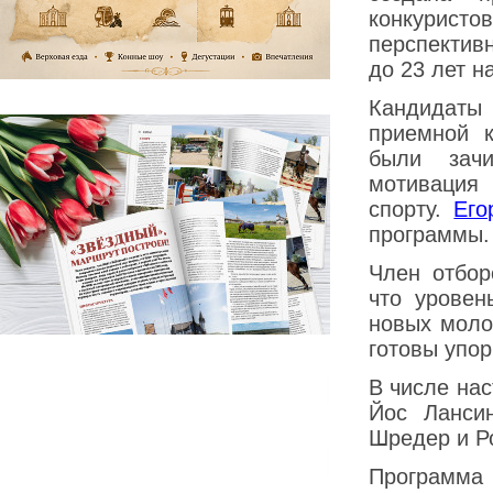
конкурист
перспектив
до 23 лет н
Кандидаты 
приемной к
были зач
мотивация
спорту.
Его
программы.
Член отбор
что уровен
новых моло
готовы упор
В числе на
Йос Лансин
Шредер и Р
Программа 