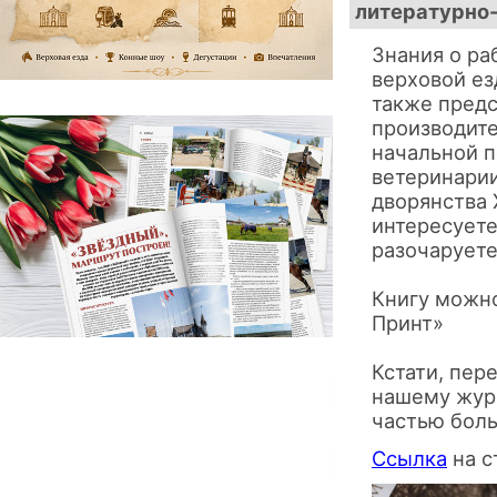
литературно-
Знания о ра
верховой ез
также предс
производит
начальной п
ветеринарии
дворянства 
интересуете
разочаруете
Книгу можно
Принт»
Кстати, пер
нашему журн
частью боль
Ссылка
на с