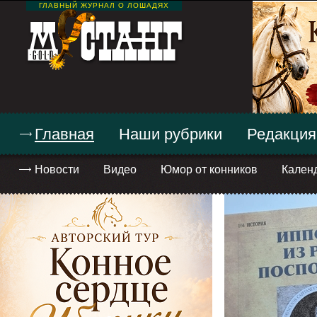
ГЛАВНЫЙ ЖУРНАЛ О ЛОШАДЯХ
Главная
Наши рубрики
Редакция
Новости
Видео
Юмор от конников
Кален