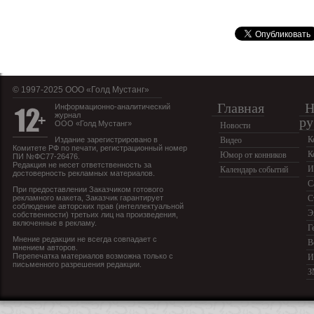
© 1997-2025 OOO «Голд Мустанг»
Главная
Н
Информационно-аналитический
журнал
ру
ООО «Голд Мустанг»
Новости
К
Издание зарегистрировано в
Видео
Комитете РФ по печати, регистрационный номер
К
Юмор от конников
ПИ №ФС77-26476.
Редакция не несет ответственность за
И
Календарь событий
достоверность рекламных материалов.
С
При предоставлении Заказчиком готового
рекламного макета, Заказчик гарантирует
С
соблюдение авторских прав (интеллектуальной
Э
собственности) третьих лиц на произведения,
включенные в рекламу.
Г
Мнение редакции не всегда совпадает с
В
мнением авторов.
Перепечатка материалов возможна только с
И
письменного разрешения редакции.
З