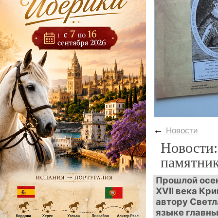
←
Новости
Новости:
памятни
Прошлой осен
XVII века Кр
автору Светл
языке главны