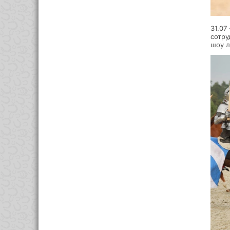
31.07
сотру
шоу л