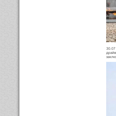
30.07
драйв
заклю