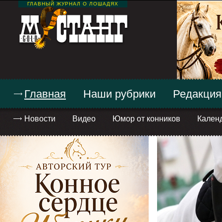
ГЛАВНЫЙ ЖУРНАЛ О ЛОШАДЯХ
Главная
Наши рубрики
Редакция
Новости
Видео
Юмор от конников
Кален