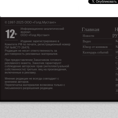
© 1997-2025 OOO «Голд Мустанг»
Главная
Н
Информационно-аналитический
журнал
ру
ООО «Голд Мустанг»
Новости
К
Издание зарегистрировано в
Видео
Комитете РФ по печати, регистрационный номер
К
Юмор от конников
ПИ №ФС77-26476.
Редакция не несет ответственность за
И
Календарь событий
достоверность рекламных материалов.
С
При предоставлении Заказчиком готового
рекламного макета, Заказчик гарантирует
С
соблюдение авторских прав (интеллектуальной
Э
собственности) третьих лиц на произведения,
включенные в рекламу.
Г
Мнение редакции не всегда совпадает с
В
мнением авторов.
Перепечатка материалов возможна только с
И
письменного разрешения редакции.
З