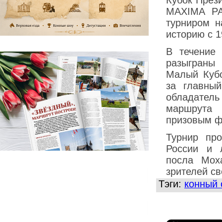
Кубок През
MAXIMA PA
турниром н
историю с 1
В течение 
разыграны
Малый Кубо
за главны
обладатель 
маршрута 
призовым ф
Турнир пр
России и 
посла Мох
зрителей с
Тэги:
конный 