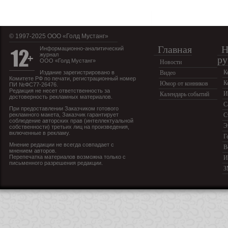
© 1997-2025 OOO «Голд Мустанг»
Главная
Н
Информационно-аналитический
журнал
ру
ООО «Голд Мустанг»
Новости
К
Издание зарегистрировано в
Видео
Комитете РФ по печати, регистрационный номер
К
Юмор от конников
ПИ №ФС77-26476.
Редакция не несет ответственность за
И
Календарь событий
достоверность рекламных материалов.
С
При предоставлении Заказчиком готового
рекламного макета, Заказчик гарантирует
С
соблюдение авторских прав (интеллектуальной
Э
собственности) третьих лиц на произведения,
включенные в рекламу.
Г
Мнение редакции не всегда совпадает с
В
мнением авторов.
Перепечатка материалов возможна только с
И
письменного разрешения редакции.
З