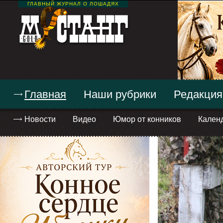
ГЛАВНЫЙ ЖУРНАЛ О ЛОШАДЯХ
Главная
Наши рубрики
Редакция
Новости
Видео
Юмор от конников
Кален