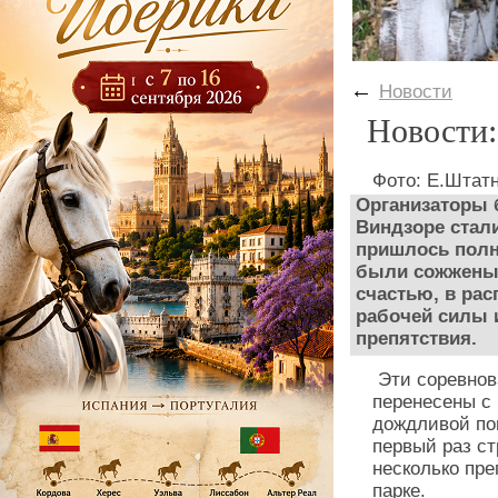
←
Новости
Новости:
Фото: Е.Штат
Организаторы 
Виндзоре стали
пришлось полн
были сожжены 
счастью, в рас
рабочей силы 
препятствия.
Эти соревнова
перенесены с 
дождливой пог
первый раз ст
несколько пр
парке.