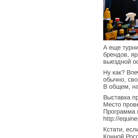
А еще турни
брендов, я
выездной о
Ну как? Впе
обычно, св
В общем, на
Выставка пр
Место пров
Программа и
http://equine
Кстати, есл
Конной Росс