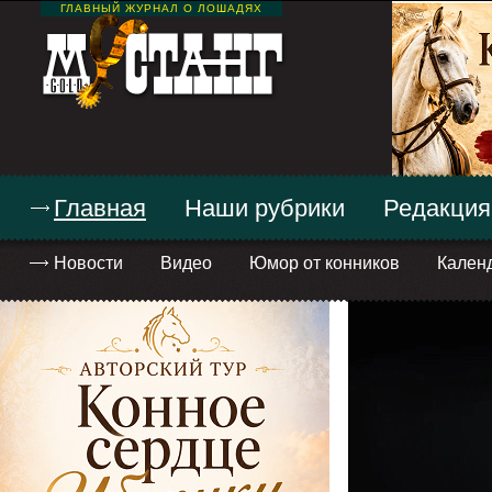
ГЛАВНЫЙ ЖУРНАЛ О ЛОШАДЯХ
Главная
Наши рубрики
Редакция
Новости
Видео
Юмор от конников
Кален