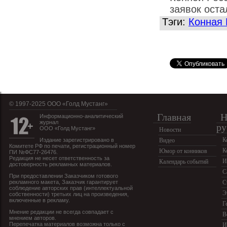
заявок оста
Тэги:
Конная 
© 1997-2025 OOO «Голд Мустанг»
Главная
Н
Информационно-аналитический
журнал
ру
ООО «Голд Мустанг»
Новости
К
Издание зарегистрировано в
Видео
Комитете РФ по печати, регистрационный номер
К
Юмор от конников
ПИ №ФС77-26476.
Редакция не несет ответственность за
И
Календарь событий
достоверность рекламных материалов.
С
При предоставлении Заказчиком готового
рекламного макета, Заказчик гарантирует
С
соблюдение авторских прав (интеллектуальной
Э
собственности) третьих лиц на произведения,
включенные в рекламу.
Г
Мнение редакции не всегда совпадает с
В
мнением авторов.
Перепечатка материалов возможна только с
И