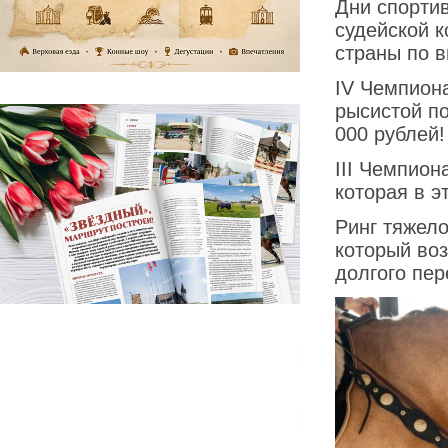
Дни спортив
судейской 
страны по в
IV Чемпион
рысистой п
000 рублей!
III Чемпион
которая в э
Ринг тяжел
который во
долгого пер