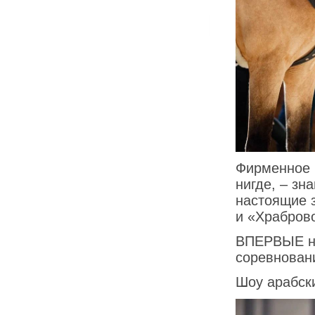
Фирменное 
нигде, – з
настоящие 
и «Храброво
ВПЕРВЫЕ на
соревновани
Шоу арабск