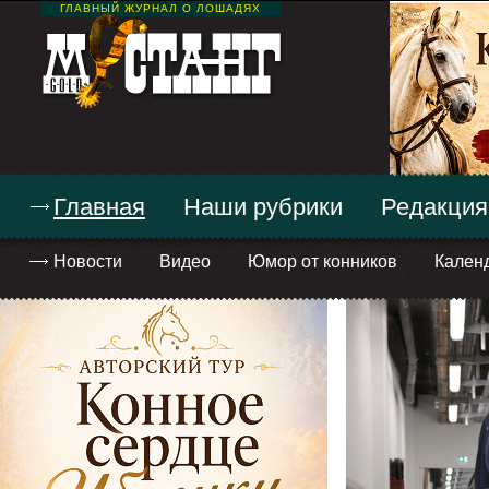
ГЛАВНЫЙ ЖУРНАЛ О ЛОШАДЯХ
Главная
Наши рубрики
Редакция
Новости
Видео
Юмор от конников
Кален