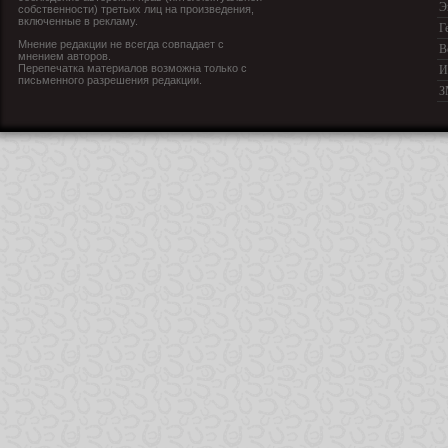
Э
собственности) третьих лиц на произведения,
включенные в рекламу.
Г
Мнение редакции не всегда совпадает с
В
мнением авторов.
Перепечатка материалов возможна только с
И
письменного разрешения редакции.
З