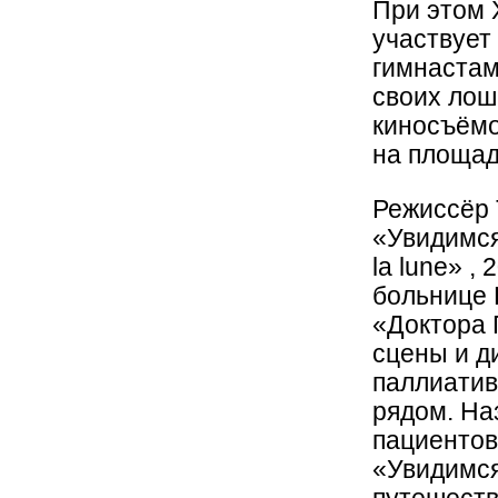
При этом 
участвует
гимнастам
своих лош
киносъёмо
на площад
Режиссёр 
«Увидимся
la lune» , 
больнице 
«Доктора 
сцены и д
паллиатив
рядом. На
пациентов
«Увидимся