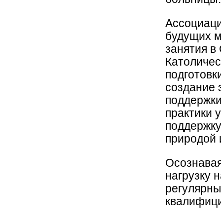
Ассоциаци
будущих м
занятия в
Католичес
подготовк
создание 
поддержки
практики 
поддержку
природой 
Осознава
нагрузку 
регулярны
квалифиц