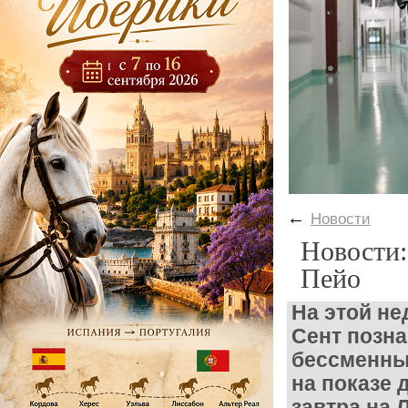
←
Новости
Новости:
Пейо
На этой не
Сент позна
бессменны
на показе
завтра на 