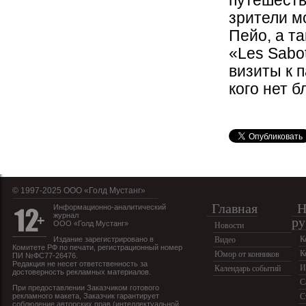
путешеств
зрители м
Пейо, а т
«Les Sabo
визиты к 
кого нет б
© 1997-2025 OOO «Голд Мустанг»
Главная
Н
Информационно-аналитический
журнал
ру
ООО «Голд Мустанг»
Новости
К
Издание зарегистрировано в
Видео
Комитете РФ по печати, регистрационный номер
К
Юмор от конников
ПИ №ФС77-26476.
Редакция не несет ответственность за
И
Календарь событий
достоверность рекламных материалов.
С
При предоставлении Заказчиком готового
рекламного макета, Заказчик гарантирует
С
соблюдение авторских прав (интеллектуальной