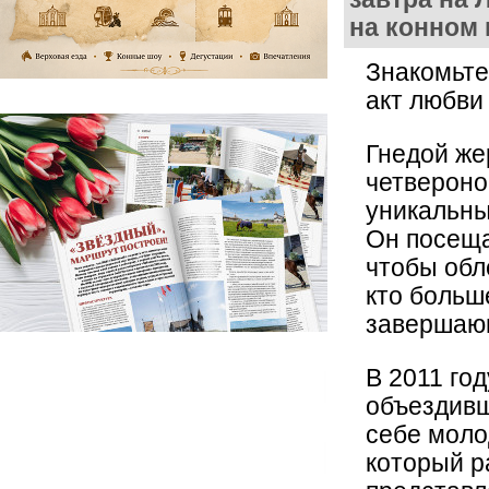
на конном
Знакомьте
акт любви
Гнедой ж
четвероно
уникальны
Он посеща
чтобы обл
кто больш
завершающ
В 2011 год
объездивш
себе моло
который р