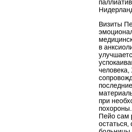
паллиатив
Нидерлан
Визиты Пе
эмоционал
медицинск
в анксиол
улучшаетс
успокаива
человека,
сопровожд
последние
материаль
при необх
похороны.
Пейо сам р
остаться,
больницы.