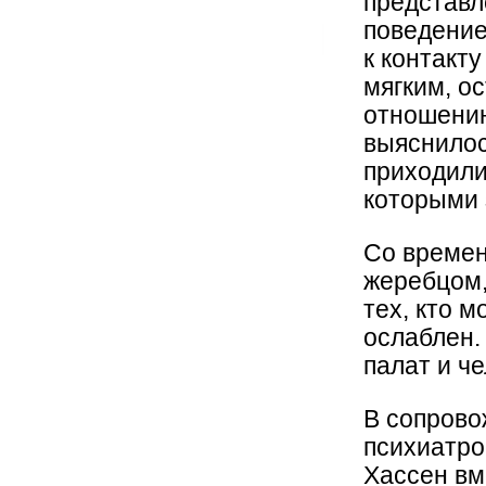
представл
поведение
к контакт
мягким, о
отношению
выяснилос
приходили
которыми 
Со времен
жеребцом,
тех, кто 
ослаблен.
палат и ч
В сопрово
психиатро
Хассен вм