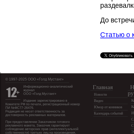
раздевалк
До встреч
Статью о 
© 1997-2025 OOO «Голд Мустанг»
Главная
Н
Информационно-аналитический
журнал
ру
ООО «Голд Мустанг»
Новости
К
Издание зарегистрировано в
Видео
Комитете РФ по печати, регистрационный номер
К
Юмор от конников
ПИ №ФС77-26476.
Редакция не несет ответственность за
И
Календарь событий
достоверность рекламных материалов.
С
При предоставлении Заказчиком готового
рекламного макета, Заказчик гарантирует
С
соблюдение авторских прав (интеллектуальной
Э
собственности) третьих лиц на произведения,