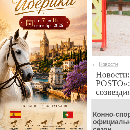
←
Новости
Новости:
POSTO»: 
созвезди
Конно-спо
официальн
сезон.