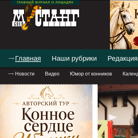
ГЛАВНЫЙ ЖУРНАЛ О ЛОШАДЯХ
Главная
Наши рубрики
Редакция
Новости
Видео
Юмор от конников
Кален