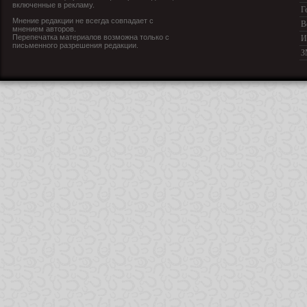
включенные в рекламу.
Г
Мнение редакции не всегда совпадает с
В
мнением авторов.
Перепечатка материалов возможна только с
И
письменного разрешения редакции.
З