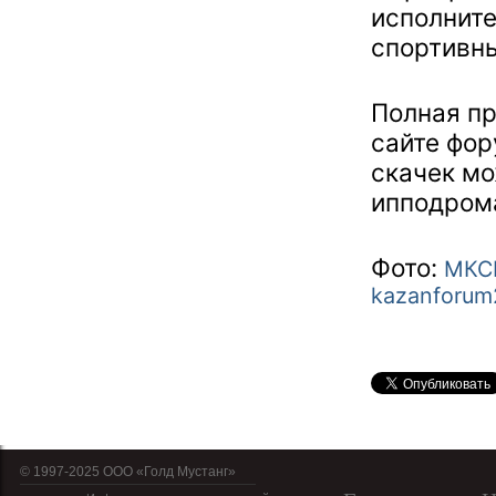
исполнит
спортивны
Полная п
сайте фо
скачек мо
ипподро
Фото:
МКСК
kazanforum
© 1997-2025 OOO «Голд Мустанг»