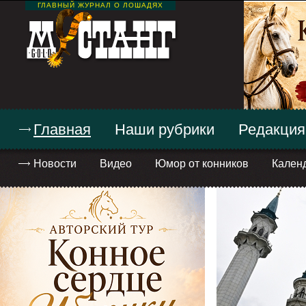
ГЛАВНЫЙ ЖУРНАЛ О ЛОШАДЯХ
Главная
Наши рубрики
Редакция
Новости
Видео
Юмор от конников
Кален