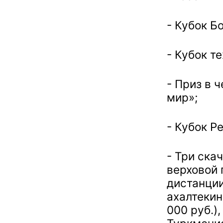
- Кубок Б
- Кубок т
- Приз в 
мир»;
- Кубок Р
- Три ска
верховой 
дистанции
ахалтекин
000 руб.)