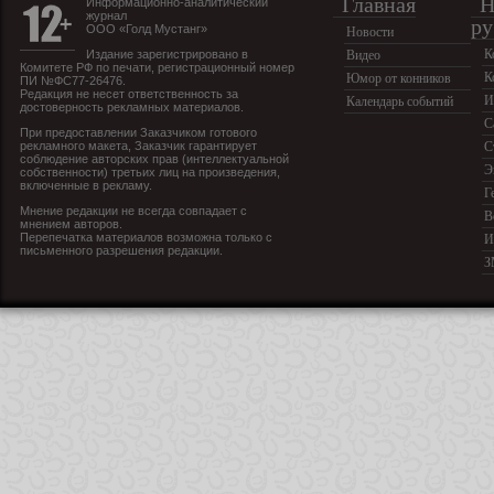
Главная
Н
Информационно-аналитический
журнал
ру
ООО «Голд Мустанг»
Новости
К
Издание зарегистрировано в
Видео
Комитете РФ по печати, регистрационный номер
К
Юмор от конников
ПИ №ФС77-26476.
Редакция не несет ответственность за
И
Календарь событий
достоверность рекламных материалов.
С
При предоставлении Заказчиком готового
рекламного макета, Заказчик гарантирует
С
соблюдение авторских прав (интеллектуальной
Э
собственности) третьих лиц на произведения,
включенные в рекламу.
Г
Мнение редакции не всегда совпадает с
В
мнением авторов.
Перепечатка материалов возможна только с
И
письменного разрешения редакции.
З