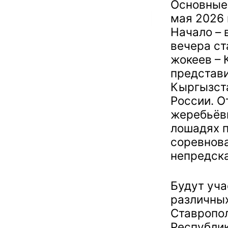
Основные
мая 2026 
Начало – 
вечера с
жокеев – 
представи
Кыргызста
России. О
жеребьёвк
лошадях 
соревнов
непредск
Будут уча
различных
Ставропол
Республик