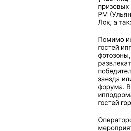
призовых 
РМ (Ульян
Лок, а та
Помимо и
гостей ип
фотозоны,
развлека
победител
заезда ил
форума. В
ипподрома
гостей го
Операторо
мероприят