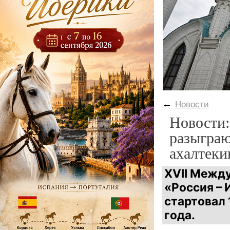
←
Новости
Новости:
разыграю
ахалтеки
XVII Межд
«Россия – 
стартовал 
года.