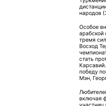
Туркменис
дистанции
народов (
Особое вн
арабской 
тремя си
Восход Т
чемпионат
стать про
Карсавий.
победу по
Мэн, Геор
Любителей
включая ф
участниц 