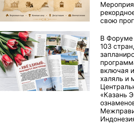
Мероприят
рекордное
свою про
В Форуме
103 стран
запланиро
программа
включая 
халяль и
Централь
«Казань Э
ознамено
Межправи
Индонезия