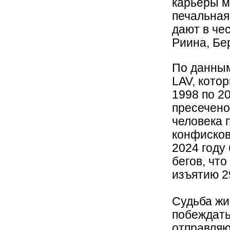
карьеры м
печальная
дают в че
Риина, Бе
По данным
LAV, кото
1998 по 2
пресечено
человека 
конфисков
2024 году
бегов, чт
изъятию 2
Судьба жи
побеждать
отправляю