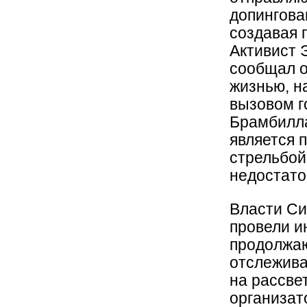
допингова
создавая 
Активист 
сообщал о
жизнью, н
вызовом г
Брамбилла
является 
стрельбой
недостато
Власти Си
провели и
продолжаю
отслежива
на рассве
организат