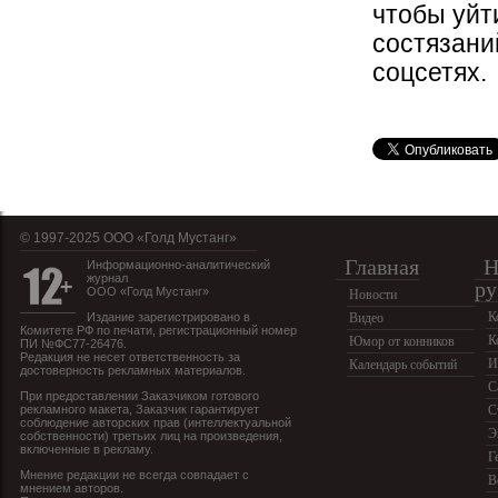
чтобы уйт
состязани
соцсетях.
© 1997-2025 OOO «Голд Мустанг»
Главная
Н
Информационно-аналитический
журнал
ру
ООО «Голд Мустанг»
Новости
К
Издание зарегистрировано в
Видео
Комитете РФ по печати, регистрационный номер
К
Юмор от конников
ПИ №ФС77-26476.
Редакция не несет ответственность за
И
Календарь событий
достоверность рекламных материалов.
С
При предоставлении Заказчиком готового
рекламного макета, Заказчик гарантирует
С
соблюдение авторских прав (интеллектуальной
Э
собственности) третьих лиц на произведения,
включенные в рекламу.
Г
Мнение редакции не всегда совпадает с
В
мнением авторов.