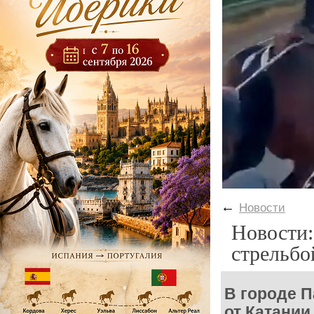
←
Новости
Новости:
стрельбо
В городе 
от Катании