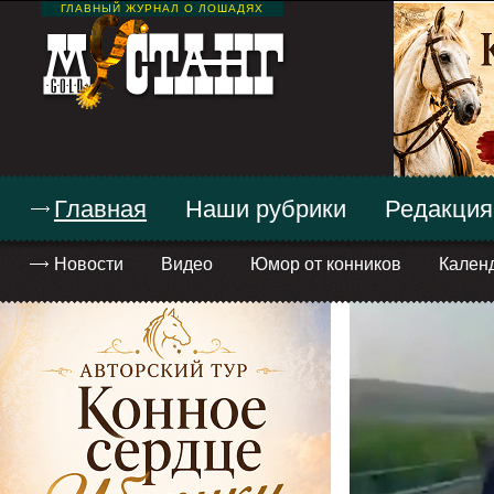
ГЛАВНЫЙ ЖУРНАЛ О ЛОШАДЯХ
Главная
Наши рубрики
Редакция
Новости
Видео
Юмор от конников
Кален