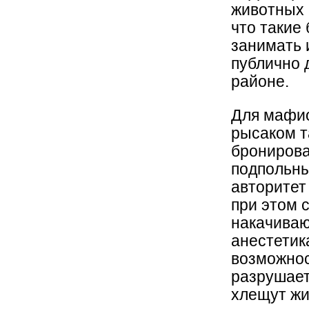
животных 
что такие
занимать 
публично 
районе.
Для мафио
рысаком т
бронирова
подпольны
авторитет
при этом 
накачива
анестетик
возможнос
разрушает
хлещут жи