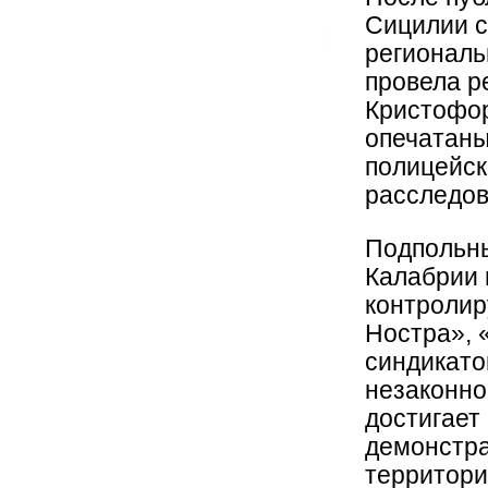
Сицилии с
региональ
провела р
Кристофор
опечатаны
полицейск
расследов
Подпольны
Калабрии 
контроли
Ностра», 
синдикато
незаконно
достигает
демонстра
территори