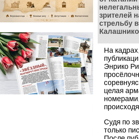
нелегальны
зрителей н
стрельбу в
Калашнико
На кадрах
публикаци
Энрико Ри
просёлочн
соревнуяс
целая арм
номерами,
происходя
Судя по з
только пи
После пуб