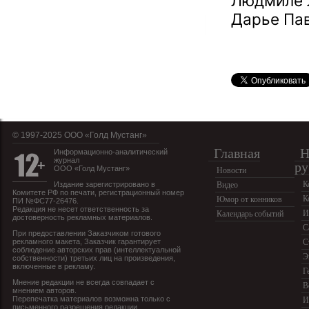
Людмиле 
Дарье Пав
© 1997-2025 OOO «Голд Мустанг»
Главная
Н
Информационно-аналитический
журнал
ру
ООО «Голд Мустанг»
Новости
К
Издание зарегистрировано в
Видео
Комитете РФ по печати, регистрационный номер
К
Юмор от конников
ПИ №ФС77-26476.
Редакция не несет ответственность за
И
Календарь событий
достоверность рекламных материалов.
С
При предоставлении Заказчиком готового
рекламного макета, Заказчик гарантирует
С
соблюдение авторских прав (интеллектуальной
Э
собственности) третьих лиц на произведения,
включенные в рекламу.
Г
Мнение редакции не всегда совпадает с
В
мнением авторов.
Перепечатка материалов возможна только с
И
письменного разрешения редакции.