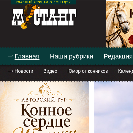
ГЛАВНЫЙ ЖУРНАЛ О ЛОШАДЯХ
Главная
Наши рубрики
Редакция
Новости
Видео
Юмор от конников
Кален