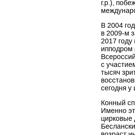
г.р.), по
междунар
В 2004 го
в 2009-м 
2017 году
ипподром 
Всероссий
с участие
тысяч зри
восстанов
сегодня у
Конный сп
Именно эт
цирковые 
Беслански
возраст и