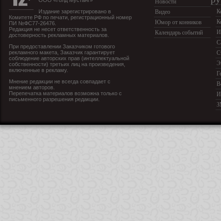
ООО «Голд Мустанг»
Новости
К
Издание зарегистрировано в
Видео
Комитете РФ по печати, регистрационный номер
К
Юмор от конников
ПИ №ФС77-26476.
Редакция не несет ответственность за
И
Календарь событий
достоверность рекламных материалов.
С
При предоставлении Заказчиком готового
рекламного макета, Заказчик гарантирует
С
соблюдение авторских прав (интеллектуальной
Э
собственности) третьих лиц на произведения,
включенные в рекламу.
Г
Мнение редакции не всегда совпадает с
В
мнением авторов.
Перепечатка материалов возможна только с
И
письменного разрешения редакции.
З