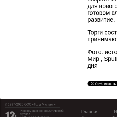
для новог
готовом в
развитие.
Торги сост
принимают
Фото: ист
Мир , Spu
дня
© 1997-2025 OOO «Голд Мустанг»
Главная
Н
Информационно-аналитический
журнал
ру