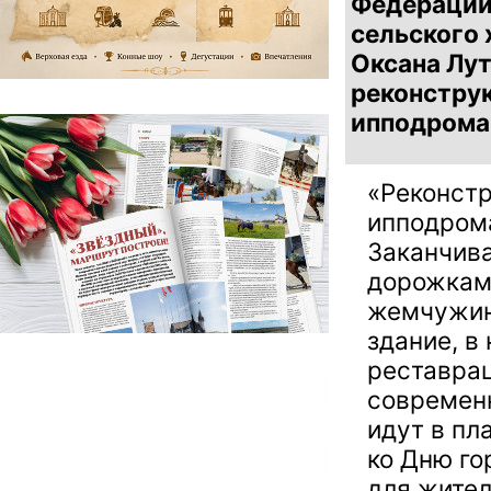
Федерации
сельского
Оксана Лу
реконстру
ипподрома 
«Реконстр
ипподром
Заканчива
дорожкам,
жемчужин
здание, в
реставрац
современн
идут в пл
ко Дню го
для жител