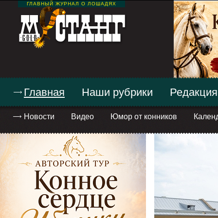
ГЛАВНЫЙ ЖУРНАЛ О ЛОШАДЯХ
Главная
Наши рубрики
Редакция
Новости
Видео
Юмор от конников
Кален