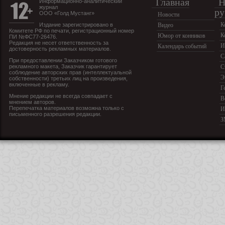
Главная
Н
Информационно-аналитический
журнал
ру
ООО «Голд Мустанг»
Новости
К
Издание зарегистрировано в
Видео
Комитете РФ по печати, регистрационный номер
К
Юмор от конников
ПИ №ФС77-26476.
Редакция не несет ответственность за
И
Календарь событий
достоверность рекламных материалов.
С
При предоставлении Заказчиком готового
рекламного макета, Заказчик гарантирует
С
соблюдение авторских прав (интеллектуальной
Э
собственности) третьих лиц на произведения,
включенные в рекламу.
Г
Мнение редакции не всегда совпадает с
В
мнением авторов.
Перепечатка материалов возможна только с
И
письменного разрешения редакции.
З