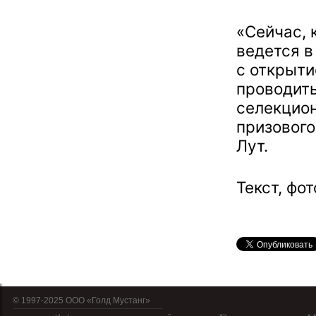
«Сейчас, 
ведется в
с открыт
проводить
селекцион
призового
Лут.
Текст, фо
© 1997-2025 OOO «Голд Мустанг»