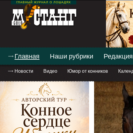
ГЛАВНЫЙ ЖУРНАЛ О ЛОШАДЯХ
Главная
Наши рубрики
Редакция
Новости
Видео
Юмор от конников
Кален