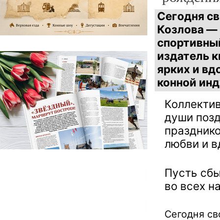
Сегодня св
Козлова —
спортивны
издатель к
ярких и в
конной инд
Коллектив
души поз
празднико
любви и в
Пусть сбы
во всех н
Сегодня св