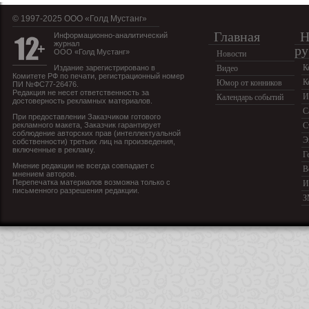
© 1997-2025 OOO «Голд Мустанг»
Главная
Н
Информационно-аналитический
журнал
ру
ООО «Голд Мустанг»
Новости
К
Издание зарегистрировано в
Видео
Комитете РФ по печати, регистрационный номер
К
Юмор от конников
ПИ №ФС77-26476.
Редакция не несет ответственность за
И
Календарь событий
достоверность рекламных материалов.
С
При предоставлении Заказчиком готового
рекламного макета, Заказчик гарантирует
С
соблюдение авторских прав (интеллектуальной
Э
собственности) третьих лиц на произведения,
включенные в рекламу.
Г
Мнение редакции не всегда совпадает с
В
мнением авторов.
Перепечатка материалов возможна только с
И
письменного разрешения редакции.
З