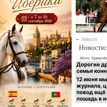
←
Новости
Новости:
Фото: Кремлё
Дорогие др
семья конн
12 июня мы
журнала, ц
повод ещё 
лошадь в и