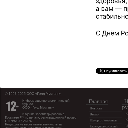
здоровья,
а вам — п
стабильно
С Днём Ро
© 1997-2025 OOO «Голд Мустанг»
Главная
Н
Информационно-аналитический
журнал
ру
ООО «Голд Мустанг»
Новости
К
Издание зарегистрировано в
Видео
Комитете РФ по печати, регистрационный номер
К
Юмор от конников
ПИ №ФС77-26476.
Редакция не несет ответственность за
И
Календарь событий
достоверность рекламных материалов.