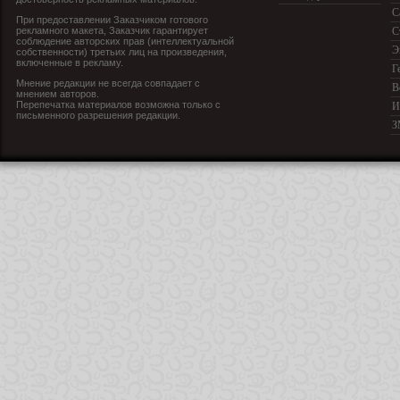
С
При предоставлении Заказчиком готового
рекламного макета, Заказчик гарантирует
С
соблюдение авторских прав (интеллектуальной
Э
собственности) третьих лиц на произведения,
включенные в рекламу.
Г
Мнение редакции не всегда совпадает с
В
мнением авторов.
Перепечатка материалов возможна только с
И
письменного разрешения редакции.
З