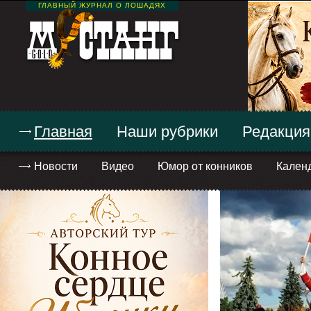
ГЛАВНЫЙ ЖУРНАЛ О ЛОШАДЯХ
Главная
Наши рубрики
Редакция
Новости
Видео
Юмор от конников
Кален