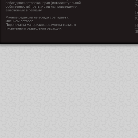
соблюдение авторских прав (интеллектуальной
Э
собственности) третьих лиц на произведения,
включенные в рекламу.
Г
Мнение редакции не всегда совпадает с
В
мнением авторов.
Перепечатка материалов возможна только с
И
письменного разрешения редакции.
З