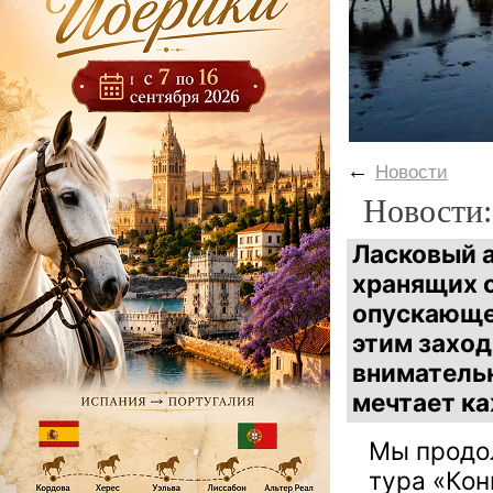
←
Новости
Новости:
Ласковый а
хранящих с
опускающее
этим захо
внимательн
мечтает к
Мы продо
тура «Кон