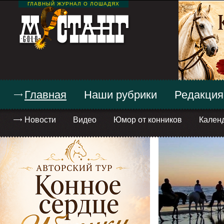
ГЛАВНЫЙ ЖУРНАЛ О ЛОШАДЯХ
Главная
Наши рубрики
Редакция
Новости
Видео
Юмор от конников
Кален