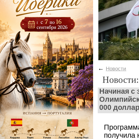
←
Новости
Новости:
Начиная с 
Олимпийски
000 долла
Программа
получила 