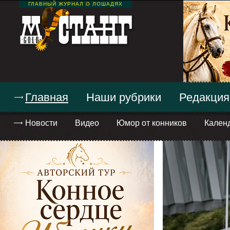
ГЛАВНЫЙ ЖУРНАЛ О ЛОШАДЯХ
Главная
Наши рубрики
Редакция
Новости
Видео
Юмор от конников
Кален