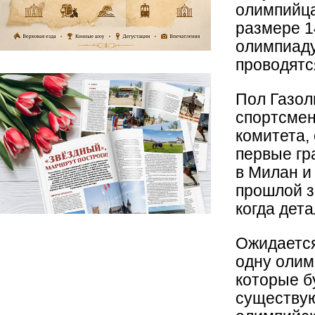
олимпийца
размере 1
олимпиаду
проводятс
Пол Газол
спортсмен
комитета,
первые гр
в Милан и
прошлой з
когда дет
Ожидается
одну олим
которые б
существу