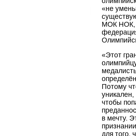
олимпийск
«не умень
существу
МОК НОК,
федерация
Олимпийск
«Этот гра
олимпийцу
медалисты
определён
Потому чт
уникален,
чтобы поп
преданнос
в мечту. Э
признании
для того,