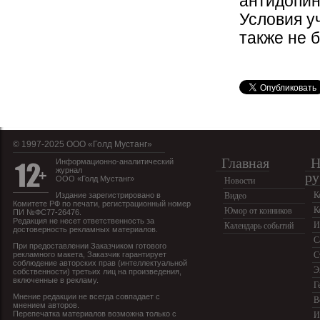
антидопин
Условия у
также не б
© 1997-2025 OOO «Голд Мустанг»
Главная
Н
Информационно-аналитический
журнал
ру
ООО «Голд Мустанг»
Новости
К
Издание зарегистрировано в
Видео
Комитете РФ по печати, регистрационный номер
К
Юмор от конников
ПИ №ФС77-26476.
Редакция не несет ответственность за
И
Календарь событий
достоверность рекламных материалов.
С
При предоставлении Заказчиком готового
рекламного макета, Заказчик гарантирует
С
соблюдение авторских прав (интеллектуальной
Э
собственности) третьих лиц на произведения,
включенные в рекламу.
Г
Мнение редакции не всегда совпадает с
В
мнением авторов.
Перепечатка материалов возможна только с
И