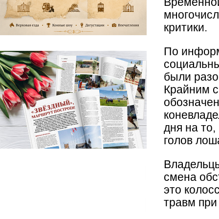
Временной
многочисл
критики.
По информ
социальны
были разо
Крайним 
обозначен
коневладе
дня на то
голов лош
Владельцы
смена обс
это колос
травм при