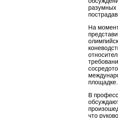
обсуждени
разумных 
пострадав
На момент
представи
олимпийск
коневодст
относител
требовани
сосредото
междунаро
площадке.
В професс
обсуждают
произошед
что руков