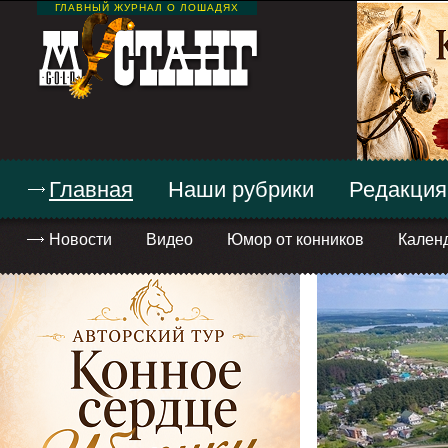
ГЛАВНЫЙ ЖУРНАЛ О ЛОШАДЯХ
Главная
Наши рубрики
Редакция
Новости
Видео
Юмор от конников
Кален