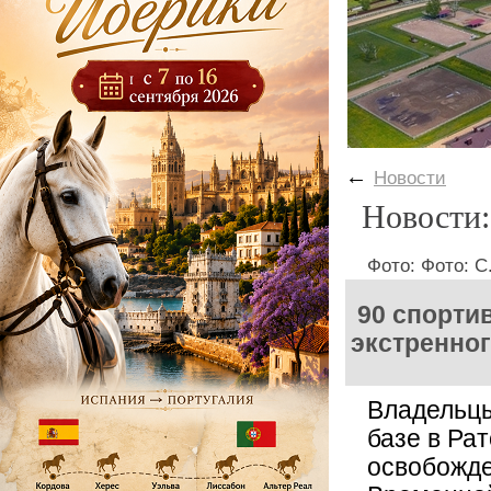
←
Новости
Новости:
Фото: Фото: С
90 спорти
экстренно
Владельц
базе в Ра
освобожде