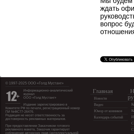
Мы будем 
ждать офи
руководст
вопрос бу
отношения
© 1997-2025 OOO «Голд Мустанг»
Главная
Н
Информационно-аналитический
журнал
ру
ООО «Голд Мустанг»
Новости
К
Издание зарегистрировано в
Видео
Комитете РФ по печати, регистрационный номер
К
Юмор от конников
ПИ №ФС77-26476.
Редакция не несет ответственность за
И
Календарь событий
достоверность рекламных материалов.
С
При предоставлении Заказчиком готового
рекламного макета, Заказчик гарантирует
С
соблюдение авторских прав (интеллектуальной