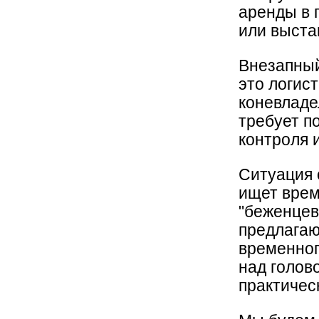
аренды в 
или
выста
Внезапный
это логис
коневладе
требует п
контроля 
Ситуация 
ищет вре
"беженцев
предлагаю
временног
над голов
практичес