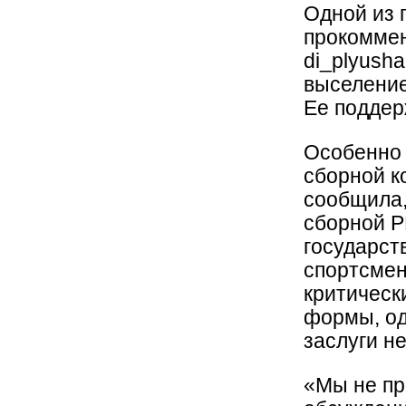
Одной из 
прокоммен
di_plyush
выселение
Ее поддер
Особенно 
сборной к
сообщила,
сборной Р
государст
спортсмен
критическ
формы, од
заслуги н
«Мы не пр