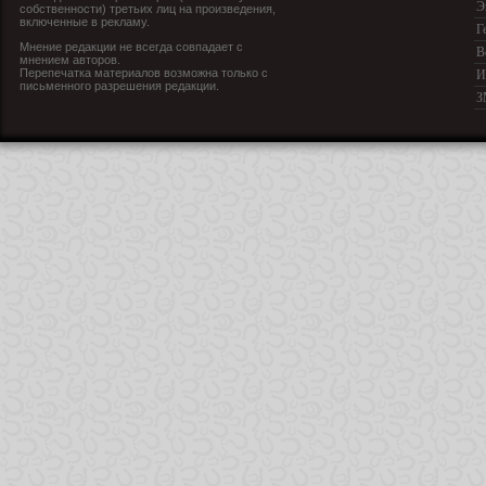
Э
собственности) третьих лиц на произведения,
включенные в рекламу.
Г
Мнение редакции не всегда совпадает с
В
мнением авторов.
Перепечатка материалов возможна только с
И
письменного разрешения редакции.
З