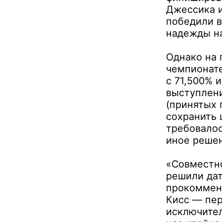
Джессика и
победили в
надежды на
Однако на 
чемпионате
с 71,500% 
выступлени
(принятых 
сохранить 
требовалос
иное реше
«Совместн
решили да
прокоммент
Кисс — пер
исключите