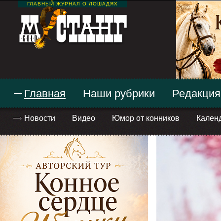
ГЛАВНЫЙ ЖУРНАЛ О ЛОШАДЯХ
Главная
Наши рубрики
Редакция
Новости
Видео
Юмор от конников
Кален