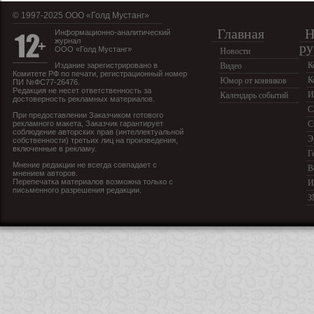
© 1997-2025 OOO «Голд Мустанг»
Главная
Н
Информационно-аналитический
журнал
ру
ООО «Голд Мустанг»
Новости
К
Издание зарегистрировано в
Видео
Комитете РФ по печати, регистрационный номер
К
Юмор от конников
ПИ №ФС77-26476.
Редакция не несет ответственность за
И
Календарь событий
достоверность рекламных материалов.
С
При предоставлении Заказчиком готового
рекламного макета, Заказчик гарантирует
С
соблюдение авторских прав (интеллектуальной
Э
собственности) третьих лиц на произведения,
включенные в рекламу.
Г
Мнение редакции не всегда совпадает с
В
мнением авторов.
Перепечатка материалов возможна только с
И
письменного разрешения редакции.
З