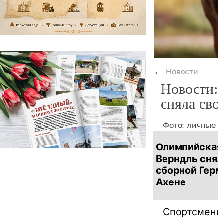
←
Новости
Новости:
сняла св
Фото: личные
Олимпийска
Верндль сня
сборной Гер
Ахене
Спортсменк