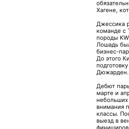
обязательн
Хагенe, ко
Джессика р
команде с 
породы KWP
Лошадь был
бизнес-пар
До этого К
подготовку
Дюжарден.
Дебют пары
марте и ап
небольших 
внимания п
классы. По
выезд в ве
финиширова