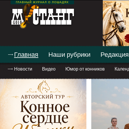
ГЛАВНЫЙ ЖУРНАЛ О ЛОШАДЯХ
Главная
Наши рубрики
Редакция
Новости
Видео
Юмор от конников
Кален