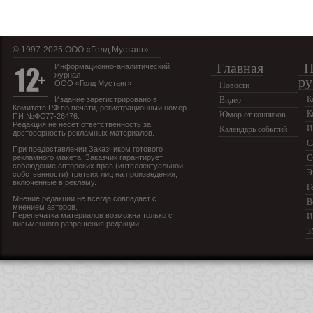
© 1997-2025 OOO «Голд Мустанг»
Главная
Н
Информационно-аналитический
журнал
ру
ООО «Голд Мустанг»
Новости
К
Издание зарегистрировано в
Видео
Комитете РФ по печати, регистрационный номер
К
Юмор от конников
ПИ №ФС77-26476.
Редакция не несет ответственность за
И
Календарь событий
достоверность рекламных материалов.
С
При предоставлении Заказчиком готового
рекламного макета, Заказчик гарантирует
С
соблюдение авторских прав (интеллектуальной
Э
собственности) третьих лиц на произведения,
включенные в рекламу.
Г
Мнение редакции не всегда совпадает с
В
мнением авторов.
Перепечатка материалов возможна только с
И
письменного разрешения редакции.
З