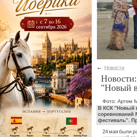
←
Новости
Новости:
"Новый в
Фото: Артем 
В КСК "Новый 
соревнований 
фестиваль". П
24 мая были р