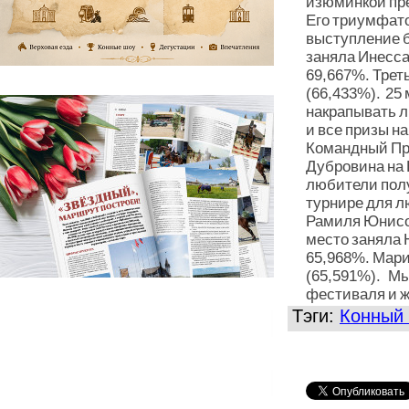
изюминкой пр
Его триумфат
выступление б
заняла Инесса
69,667%. Трет
(66,433%). 25
накрапывать л
и все призы н
Командный При
Дубровина на 
любители пол
турнире для 
Рамиля Юнисов
место заняла 
65,968%. Мари
(65,591%). Мы
фестиваля и ж
Тэги:
Конный 