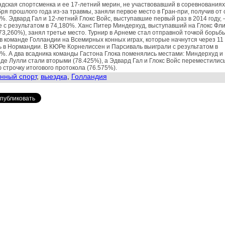
дская спортсменка и ее 17-летний мерин, не участвовавший в соревнованиях
ря прошлого года из-за травмы, заняли первое место в Гран-при, получив от 
%. Эдвард Гал и 12-летний Глокс Войс, выступавшие первый раз в 2014 году, 
 с результатом в 74,180%. Ханс Питер Миндерхуд, выступавший на Глокс Фли
3,260%), занял третье место. Турнир в Арнеме стал отправной точкой борьб
в команде Голландии на Всемирных конных играх, которые начнутся через 11
 в Нормандии. В КЮРе Корнелиссен и Парсиваль выиграли с результатом в
%. А два всадника команды Гастона Глока поменялись местами: Миндерхуд и 
де Лулли стали вторыми (78.425%), а Эдвард Гал и Глокс Войс переместилис
 строчку итогового протокола (76.575%).
нный спорт
,
выездка
,
Голландия