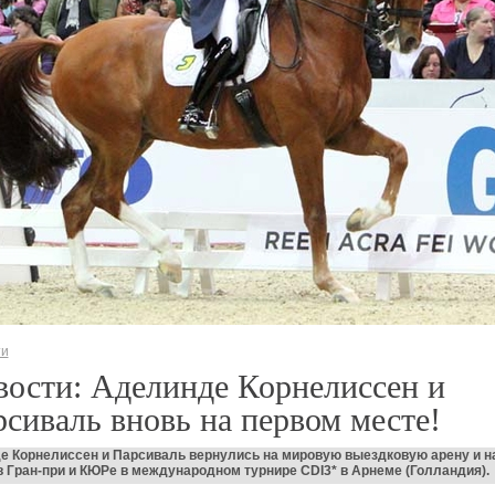
ти
ости: Аделинде Корнелиссен и
сиваль вновь на первом месте!
е Корнелиссен и Парсиваль вернулись на мировую выездковую арену и н
 Гран-при и КЮРе в международном турнире CDI3* в Арнеме (Голландия).