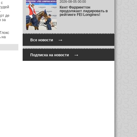
2026-08-05 00:00
 с
судей
Кент Фаррингтон
продолжает лидировать в
–
рейтинге FEI Longines!
рт де
ы за
Глокс
ь на
→
Все новости
→
Подписка на новости