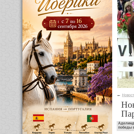
←
Новос
Нов
Пар
Аделинд
победы в