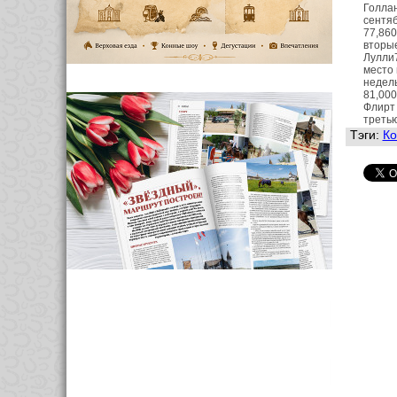
Голлан
сентяб
77,860
вторые
Лулли7
место 
недель
81,000
Флирт 
третью
Тэги:
Ко