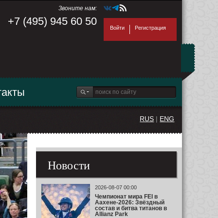
Звоните нам:
+7 (495) 945 60 50
Войти
Регистрация
такты
RUS
|
ENG
Новости
2026-08-07 00:00
Чемпионат мира FEI в
Аахене-2026: Звёздный
состав и битва титанов в
Allianz Park