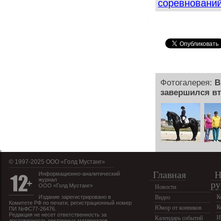
соревновани
Фотогалерея:
В
завершился вт
© 1997-2025 OOO «Голд Мустанг»
Главная
Н
Информационно-аналитический
журнал
ру
ООО «Голд Мустанг»
Новости
К
Издание зарегистрировано в
Видео
Комитете РФ по печати, регистрационный номер
К
Юмор от конников
ПИ №ФС77-26476.
Редакция не несет ответственность за
И
Календарь событий
достоверность рекламных материалов.