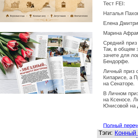
Тест FEI:
Наталья Пахом
Елена Дмитри
Марина Афрам
Средний приз
Так, в общем 
зачете для ло
Бендорфе.
Личный приз 
Кипарисе, а 
на Сенаторе.
В Личном при
на Ксеносе. 
Юнисовой на 
Полный перече
Тэги:
Конный