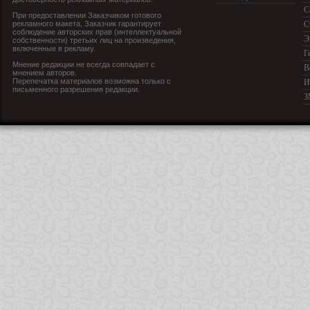
С
При предоставлении Заказчиком готового
рекламного макета, Заказчик гарантирует
С
соблюдение авторских прав (интеллектуальной
Э
собственности) третьих лиц на произведения,
включенные в рекламу.
Г
Мнение редакции не всегда совпадает с
В
мнением авторов.
Перепечатка материалов возможна только с
И
письменного разрешения редакции.
З