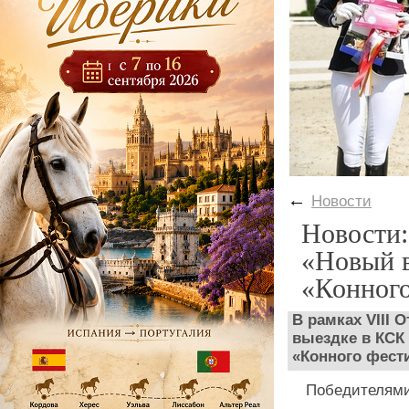
←
Новости
Новости:
«Новый в
«Конного
В рамках VIII
выездке в КСК 
«Конного фест
Победителями 