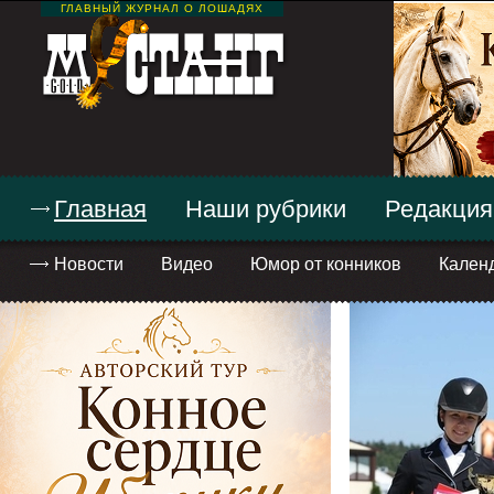
ГЛАВНЫЙ ЖУРНАЛ О ЛОШАДЯХ
Главная
Наши рубрики
Редакция
Новости
Видео
Юмор от конников
Кален