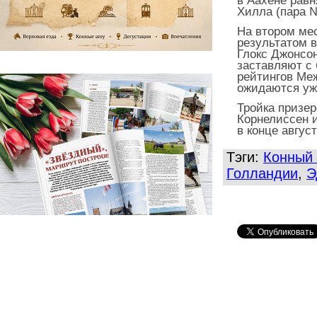
в Аахене
рав
Хилла (пара 
На втором ме
результатом в
Глокс Джонсон
заставляют с
рейтингов Ме
ожидаются уже
Тройка призер
Корнелиссен 
в конце авгус
Тэги:
Конный 
Голландии
,
Э