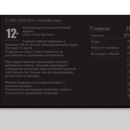
© 1997-2025 OOO «Голд Мустанг»
Главная
Н
Информационно-аналитический
журнал
ру
ООО «Голд Мустанг»
Новости
К
Издание зарегистрировано в
Видео
Комитете РФ по печати, регистрационный номер
К
Юмор от конников
ПИ №ФС77-26476.
Редакция не несет ответственность за
И
Календарь событий
достоверность рекламных материалов.
С
При предоставлении Заказчиком готового
рекламного макета, Заказчик гарантирует
С
соблюдение авторских прав (интеллектуальной
Э
собственности) третьих лиц на произведения,
включенные в рекламу.
Г
Мнение редакции не всегда совпадает с
В
мнением авторов.
Перепечатка материалов возможна только с
И
письменного разрешения редакции.
З