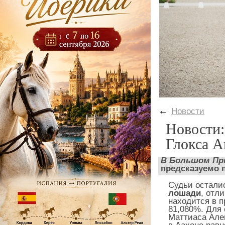
←
Новости
Новости:
Глокса А
В Большом Пр
предсказуемо 
Судьи остали
лошади
, отл
находится в 
81,080%. Для
Маттиаса Але