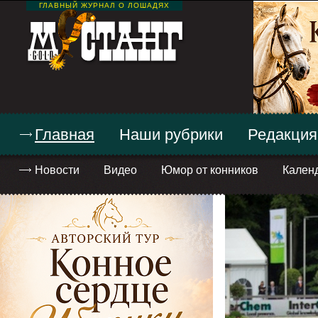
ГЛАВНЫЙ ЖУРНАЛ О ЛОШАДЯХ
Главная
Наши рубрики
Редакция
Новости
Видео
Юмор от конников
Кален