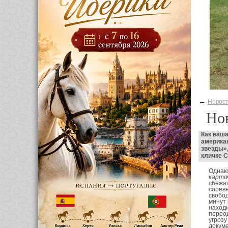
←
Новос
Но
Как ваш
аме
р
ика
звезды»,
кличке С
Однак
карто
сбежат
соревн
свобод
минут
наход
переод
угрозу
докуме