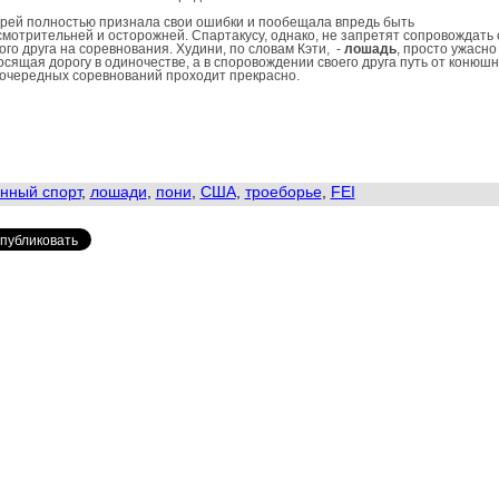
рей полностью признала свои ошибки и пообещала впредь быть
мотрительней и осторожней. Спартакусу, однако, не запретят сопровождать 
го друга на соревнования. Худини, по словам Кэти, -
лошадь
, просто ужасно
сящая дорогу в одиночестве, а в споровождении своего друга путь от конюшн
очередных соревнований проходит прекрасно.
нный спорт
,
лошади
,
пони
,
США
,
троеборье
,
FEI