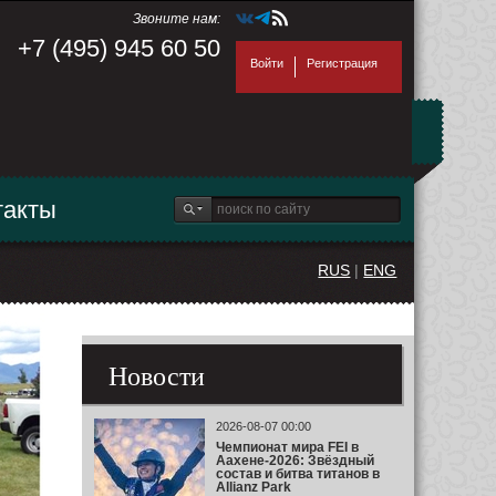
Звоните нам:
+7 (495) 945 60 50
Войти
Регистрация
такты
RUS
|
ENG
Новости
2026-08-07 00:00
Чемпионат мира FEI в
Аахене-2026: Звёздный
состав и битва титанов в
Allianz Park