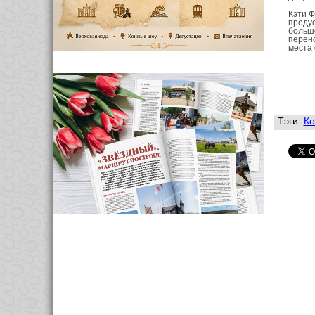
Кэти Ф
предус
большо
перено
места 
Тэги:
Ко