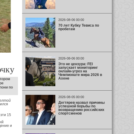
2026-08-06 00:00
70 лет Кубку Тевиса по
пробегам
2026-08-06 00:00
Это не цензура: FEI
очку
запускает мониторинг
онлайн-угроз на
Чемпионате мира 2026 в
Ахене
отором
ре
пони по
2026-08-05 00:00
желтой
Дегтярев назвал причины
рился
успешной борьбы по
возвращению российских
спортсменов
 эти 15
ий
дение и