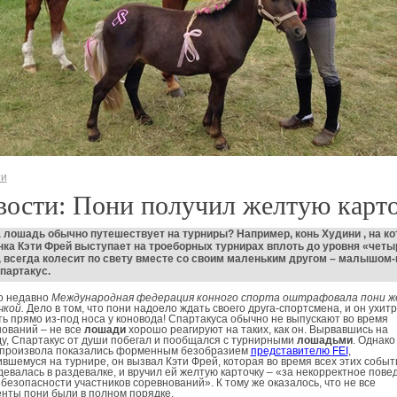
ти
вости: Пони получил желтую карт
а
лошадь
обычно путешествует на турниры? Например, конь Худини , на к
нка
Кэти Фрей выступает на троеборных турнирах вплоть до уровня «четы
 всегда колесит по свету вместе со своим маленьким другом – малышом-
партакус.
о недавно
Международная федерация конного спорта оштрафовала пони 
чкой.
Дело в том, что пони надоело ждать своего друга-спортсмена, и он ухит
ь прямо из-под носа у коновода! Спартакуса обычно не выпускают во время
ований – не все
лошади
хорошо реагируют на таких, как он. Вырвавшись на
у, Спартакус от души побегал и пообщался с турнирными
лошадьми
. Однако
 произвола показались форменным безобразием
представителю
FEI
,
ившемуся на турнире, он вызвал
Кэти Фрей, которая во время всех этих событ
евалась в раздевалке, и вручил ей желтую карточку – «за некорректное пове
 безопасности участников соревнований». К тому же оказалось, что не все
нты пони были в полном порядке.