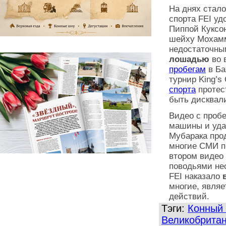
На днях стал
спорта FEI уд
Пиппой Куксон
шейху
Мохамм
недостаточны
лошадью
во 
пробегам
в Ба
турнир King’s
спорта
протес
быть дисквал
Видео с пробе
машины и уд
Мубарак
а про
многие СМИ п
втором видео
поводьями не
FEI наказало
многие, явля
действий.
Тэги:
Конный 
Великобрита