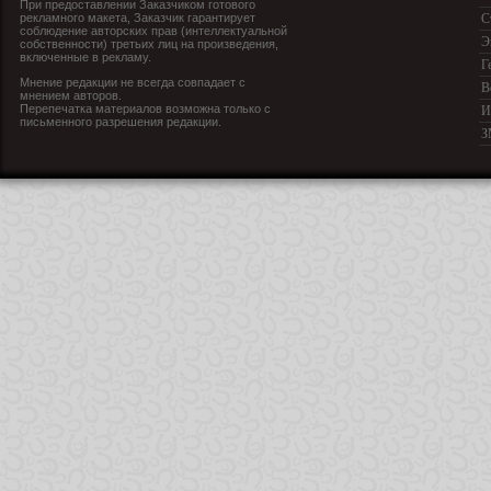
При предоставлении Заказчиком готового
рекламного макета, Заказчик гарантирует
С
соблюдение авторских прав (интеллектуальной
Э
собственности) третьих лиц на произведения,
включенные в рекламу.
Г
Мнение редакции не всегда совпадает с
В
мнением авторов.
Перепечатка материалов возможна только с
И
письменного разрешения редакции.
З