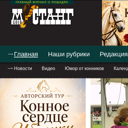
ГЛАВНЫЙ ЖУРНАЛ О ЛОШАДЯХ
Главная
Наши рубрики
Редакция
Новости
Видео
Юмор от конников
Кален