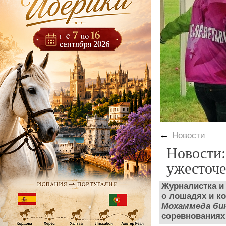
←
Новости
Новости:
ужесточе
Журналистка и
о
лошадях
и
ко
Мохаммеда бин
соревнования