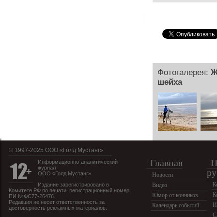
Фотогалерея:
Ж
шейха
© 1997-2025 OOO «Голд Мустанг»
Главная
Н
Информационно-аналитический
журнал
ру
ООО «Голд Мустанг»
Новости
К
Издание зарегистрировано в
Видео
Комитете РФ по печати, регистрационный номер
К
Юмор от конников
ПИ №ФС77-26476.
Редакция не несет ответственность за
И
Календарь событий
достоверность рекламных материалов.
С