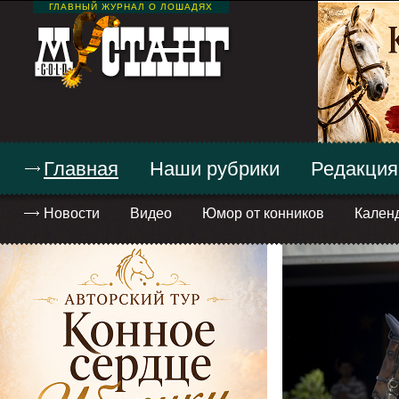
ГЛАВНЫЙ ЖУРНАЛ О ЛОШАДЯХ
Главная
Наши рубрики
Редакция
Новости
Видео
Юмор от конников
Кален