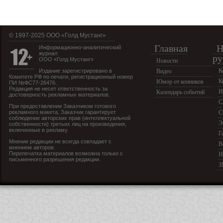
© 1997-2025 OOO «Голд Мустанг»
Главная
Н
Информационно-аналитический
журнал
ру
ООО «Голд Мустанг»
Новости
К
Издание зарегистрировано в
Видео
Комитете РФ по печати, регистрационный номер
К
Юмор от конников
ПИ №ФС77-26476.
Редакция не несет ответственность за
И
Календарь событий
достоверность рекламных материалов.
С
При предоставлении Заказчиком готового
рекламного макета, Заказчик гарантирует
С
соблюдение авторских прав (интеллектуальной
Э
собственности) третьих лиц на произведения,
включенные в рекламу.
Г
Мнение редакции не всегда совпадает с
В
мнением авторов.
Перепечатка материалов возможна только с
И
письменного разрешения редакции.
З