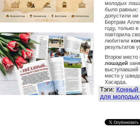
молодых лоша
было равных: 
допустили ни 
Бертрам Алле
году, только 
повторила сво
любители
кон
результатов у
Второе место
лошадей
зан
выступавший 
место у швед
Хасарда.
Тэги:
Конный 
для молодых