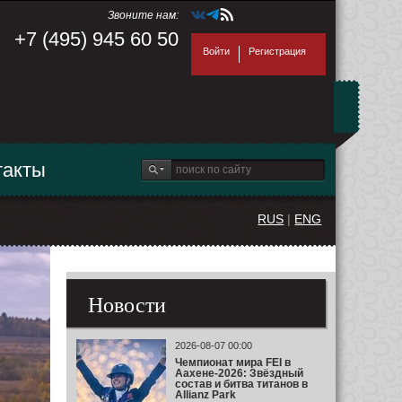
Звоните нам:
+7 (495) 945 60 50
Войти
Регистрация
такты
RUS
|
ENG
Новости
2026-08-07 00:00
Чемпионат мира FEI в
Аахене-2026: Звёздный
состав и битва титанов в
Allianz Park