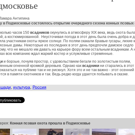
дмосковье
 Тамара Антипина
у в Подмосковье состоялось открытие очередного сезона конных псовых 
колько часов 150
всадников
окунулись в атмосферу XIX века, ведь охота был
й, а костюмированной. Неусточивая погода в этот день была очень добра и 
ла участникам охоты яркое солнце. По полям скакали бравые гусары, лихие 
иозные дамы. Некоторые из последних в этот день предпочли дамское седло
му, что не мешало им давать на карьере фору всем остальным всадникам. А 
ах всю компанию ждал жаркий костер и услужливые стремянные.
ди
и борзые, почуяв простор, с удовольствием бегали по золотистым полям,
енным огненной кромкой деревьев. Однако как
всадники
ни старались в этот
оказаться на публике так и не рискнул. Хотя это и не так важно - этот осенний
тся в памяти охотников и так. Ведь редко когда удается побывать в сказке.
ошади
,
культура
,
Россия
ерея:
Конная псовая охота прошла в Подмосковье