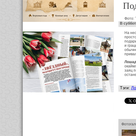
По
Фото:
В суббот
На нес
просто
подари
и грац
обычно
привал
Лоша
окаймл
заяц п
остане
Тэги:
Л
Фотогал