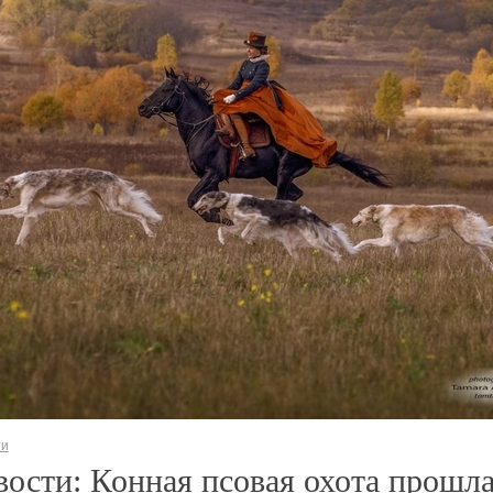
ти
ости: Конная псовая охота прошла