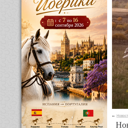
←
Новос
Нов