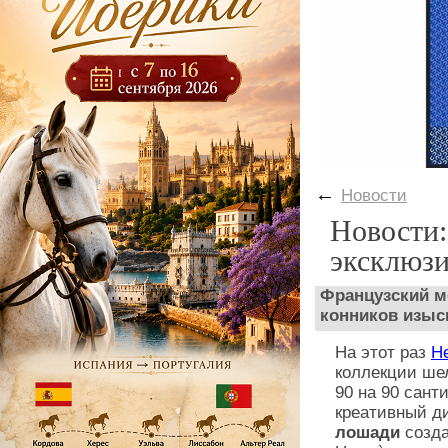
←
Новости
Новости:
эксклюзи
Французский 
конников изыс
На этот раз
H
коллекции ш
90 на 90 сант
креативный д
лошади
созд