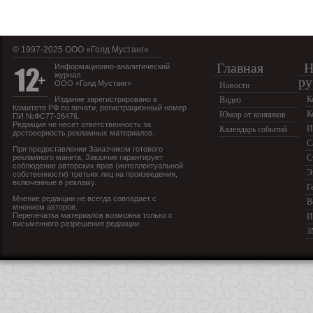
© 1997-2025 OOO «Голд Мустанг»
Главная
Н
Информационно-аналитический
журнал
ру
ООО «Голд Мустанг»
Новости
К
Издание зарегистрировано в
Видео
Комитете РФ по печати, регистрационный номер
К
Юмор от конников
ПИ №ФС77-26476.
Редакция не несет ответственность за
И
Календарь событий
достоверность рекламных материалов.
С
При предоставлении Заказчиком готового
рекламного макета, Заказчик гарантирует
С
соблюдение авторских прав (интеллектуальной
Э
собственности) третьих лиц на произведения,
включенные в рекламу.
Г
Мнение редакции не всегда совпадает с
В
мнением авторов.
Перепечатка материалов возможна только с
И
письменного разрешения редакции.
З