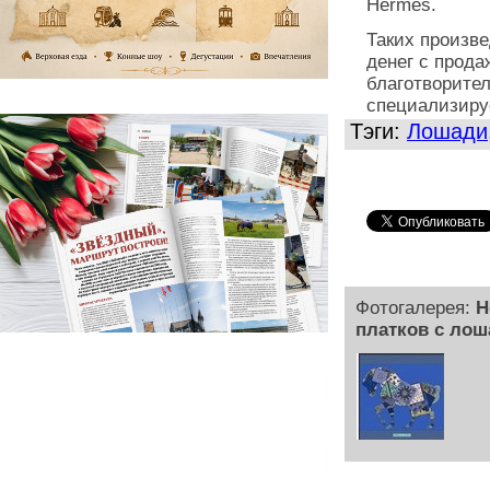
Hermès.
Таких произв
денег с прода
благотворител
специализиру
Тэги:
Лошади
Фотогалерея:
H
платков с ло