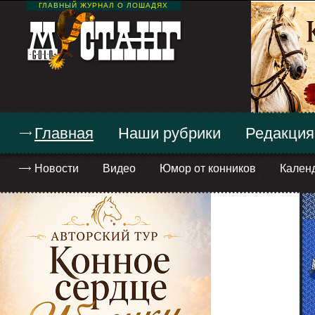
ГЛАВНЫЙ ЖУРНАЛ О ЛОШАДЯХ
Главная
Наши рубрики
Редакция
Новости
Видео
Юмор от конников
Кален