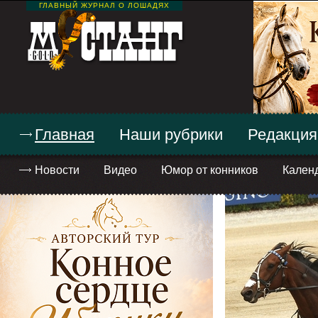
ГЛАВНЫЙ ЖУРНАЛ О ЛОШАДЯХ
Главная
Наши рубрики
Редакция
Новости
Видео
Юмор от конников
Кален