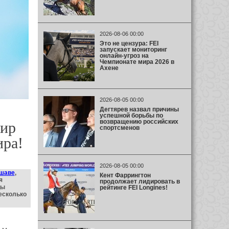
2026-08-06 00:00
Это не цензура: FEI
запускает мониторинг
онлайн-угроз на
Чемпионате мира 2026 в
Ахене
2026-08-05 00:00
Дегтярев назвал причины
успешной борьбы по
возвращению российских
мир
спортсменов
ира!
2026-08-05 00:00
шаве
,
Кент Фаррингтон
я
продолжает лидировать в
цы
рейтинге FEI Longines!
есколько