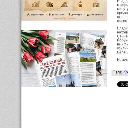
Владим
которы
минуту
предст
страны
высоко
Владим
находи
Сейчас
Йоруно
выигры
усилий
Белец
Источ
Тэги:
Ко