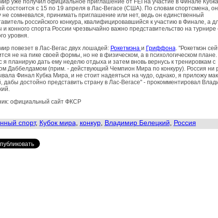
ир уже получил официальное приглашение от FEI на участие в Финале Кубка
й состоится с 15 по 19 апреля в Лас-Вегасе (США). По словам спортсмена, он
 не сомневался, принимать приглашение или нет, ведь он единственный
авитель российского конкура, квалифицировавшийся к участию в Финале, а д
 и конного спорта России чрезвычайно важно представительство на турнире 
го уровня.
ир повезет в Лас-Вегас двух лошадей:
Рокетмэна
и
Гриффона
. "Рокетмэн сей
тся не на пике своей формы, но не в физическом, а в психологическом плане.
 я планирую дать ему неделю отдыха и затем вновь вернусь к тренировкам с
м Даббелдамом (прим. - действующий Чемпион Мира по конкуру). Россия ни 
вала Финал Кубка Мира, и не стоит надеяться на чудо, однако, я приложу ма
, дабы достойно представить страну в Лас-Вегасе" - прокомментировал Влад
кий.
ник: официальный сайт ФКСР
нный спорт
,
Кубок мира
,
конкур
,
Владимир Белецкий
,
Россия