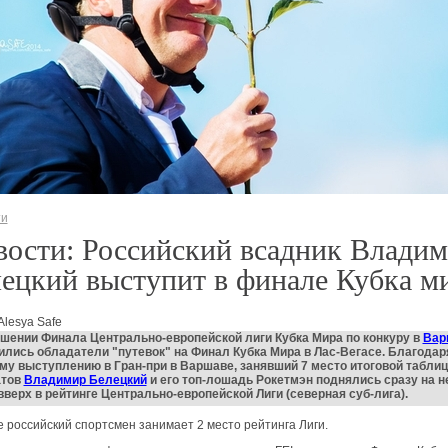
ти
ости: Российский всадник Влади
ецкий выступит в финале Кубка м
Alesya Safe
шении Финала Центрально-европейской лиги Кубка Мира по конкуру в
Вар
лись обладатели "путевок" на Финал Кубка Мира в Лас-Вегасе. Благодар
у выступлению в Гран-при в Варшаве, занявший 7 место итоговой табли
атов
Владимир Белецкий
и его топ-лошадь Рокетмэн поднялись сразу на н
вверх в рейтинге Центрально-европейской Лиги (северная суб-лига).
е российский спортсмен занимает 2 место рейтинга Лиги.