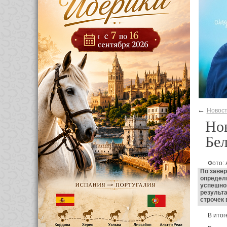
←
Новос
Нов
Бел
Фото: 
По завер
определи
успешном
результ
строчек 
В итог