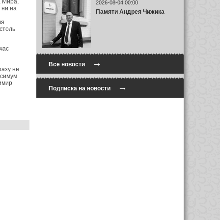
 Мира,
2026-08-04 00:00
 ни на
Памяти Андрея Чижика
ля
столь
час
→
Все новости
разу не
ксимум
имир
→
Подписка на новости