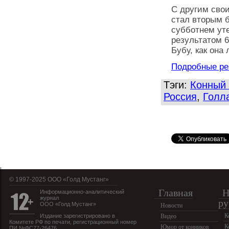
С другим сво
стал вторым 
субботнем ут
результатом 6
Бубу, как она 
Подробные ре
Тэги:
Конный 
Россия
,
Голл
© 1997-2025 OOO «Голд Мустанг»
Главная
Н
Информационно-аналитический
журнал
ру
ООО «Голд Мустанг»
Новости
К
Издание зарегистрировано в
Видео
Комитете РФ по печати, регистрационный номер
К
Юмор от конников
ПИ №ФС77-26476.