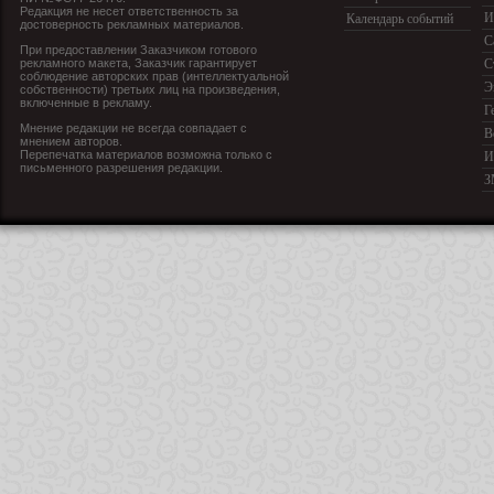
Редакция не несет ответственность за
И
Календарь событий
достоверность рекламных материалов.
С
При предоставлении Заказчиком готового
рекламного макета, Заказчик гарантирует
С
соблюдение авторских прав (интеллектуальной
Э
собственности) третьих лиц на произведения,
включенные в рекламу.
Г
Мнение редакции не всегда совпадает с
В
мнением авторов.
Перепечатка материалов возможна только с
И
письменного разрешения редакции.
З