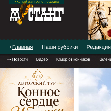
ГЛАВНЫЙ ЖУРНАЛ О ЛОШАДЯХ
Главная
Наши рубрики
Редакция
Новости
Видео
Юмор от конников
Кален