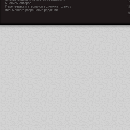
В
мнением авторов.
Перепечатка материалов возможна только с
И
письменного разрешения редакции.
З