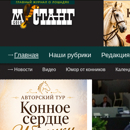
ГЛАВНЫЙ ЖУРНАЛ О ЛОШАДЯХ
Главная
Наши рубрики
Редакция
Новости
Видео
Юмор от конников
Кален