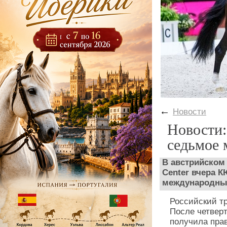
←
Новости
Новости:
седьмое 
В австрийском
Center вчера 
международный
Российский т
После четвер
получила прав