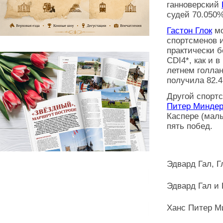
ганноверский
судей 70.050%
Гастон Глок
мо
спортсменов и
практически б
CDI4*, как и 
летнем голла
получила 82.
Другой спорт
Питер Миндер
Каспере (мал
пять побед.
Эдвард Гал, Г
Эдвард Гал и 
Ханс Питер М