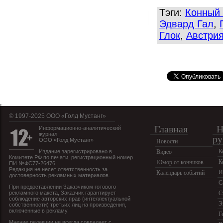
Тэги:
Конный 
Эдвард Гал
,
Глок
,
Австри
© 1997-2025 OOO «Голд Мустанг»
Главная
Н
Информационно-аналитический
журнал
ру
ООО «Голд Мустанг»
Новости
К
Издание зарегистрировано в
Видео
Комитете РФ по печати, регистрационный номер
К
Юмор от конников
ПИ №ФС77-26476.
Редакция не несет ответственность за
И
Календарь событий
достоверность рекламных материалов.
С
При предоставлении Заказчиком готового
рекламного макета, Заказчик гарантирует
С
соблюдение авторских прав (интеллектуальной
Э
собственности) третьих лиц на произведения,
включенные в рекламу.
Г
Мнение редакции не всегда совпадает с