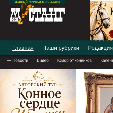
ГЛАВНЫЙ ЖУРНАЛ О ЛОШАДЯХ
Главная
Наши рубрики
Редакция
Новости
Видео
Юмор от конников
Кален