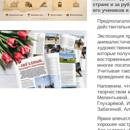
стране и за ру
его учеников и
Предполагалос
действительн
Экспозиция п
анималистичес
художественно
которые полу
восторженные 
многие посети
Учитывая так
проведение вы
Напомним, что
творчеством 
Мелентьевой,
Глухарёвой, 
Забегиной, А
Яркие впечатл
хорошее наст