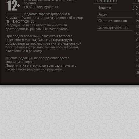
Главная
Н
журнал
ру
ООО «Голд Мустанг»
Новости
К
Издание зарегистрировано в
Видео
Комитете РФ по печати, регистрационный номер
К
Юмор от конников
ПИ №ФС77-26476.
Редакция не несет ответственность за
И
Календарь событий
достоверность рекламных материалов.
С
При предоставлении Заказчиком готового
рекламного макета, Заказчик гарантирует
С
соблюдение авторских прав (интеллектуальной
Э
собственности) третьих лиц на произведения,
включенные в рекламу.
Г
Мнение редакции не всегда совпадает с
В
мнением авторов.
Перепечатка материалов возможна только с
И
письменного разрешения редакции.
З