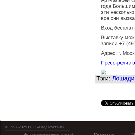
Арт-галереи «
года Больши
эти несколько
все они вызва
Вход бесплат
Выставку можн
записи +7 (49
Адрес: г. Мос
Пресс-релиз 
Тэги:
Лошади
© 1997-2025 OOO «Голд Мустанг»
Информационно-аналитический