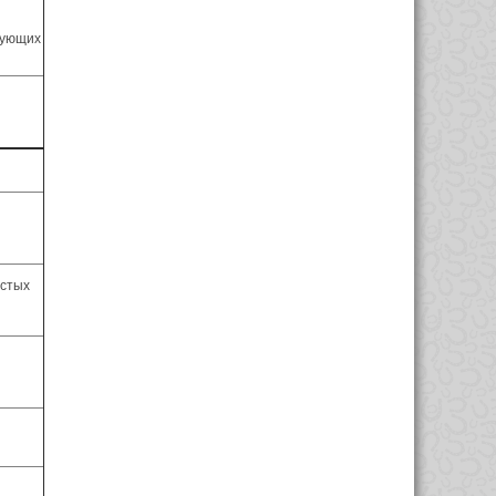
вующих
д
истых