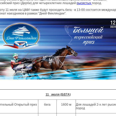
ссийский приз (Дерби) для четырехлетних лошадей
рысистых
пород.
оту 11 июля на ЦМИ также будут проходить бега - в 13-00 состоится междун
нат наездников в рамках "Дней Финляндии".
11 июля (БЕГА)
ительный Открытый приз
бега
1600 м
Для лошадей 2-х лет рыси
пород