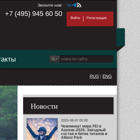
Звоните нам:
+7 (495) 945 60 50
Войти
Регистрация
такты
RUS
|
ENG
Новости
2026-08-07 00:00
Чемпионат мира FEI в
Аахене-2026: Звёздный
состав и битва титанов в
Allianz Park