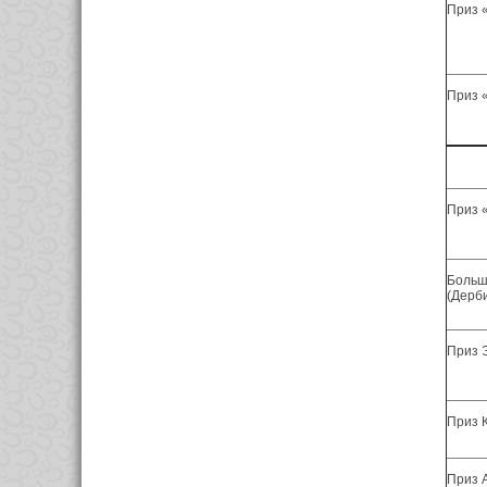
Приз 
Приз 
Приз 
Больш
(Дерб
Приз
Приз Ка
Приз Ас