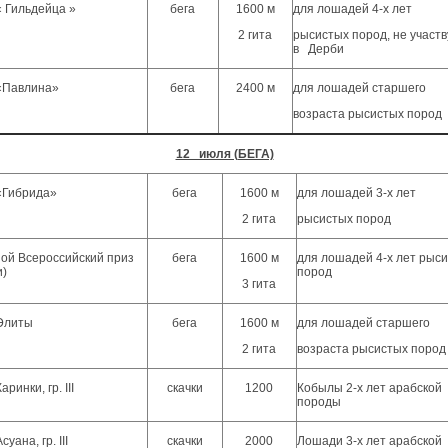
« Гильдейца »
бега
1600 м
для лошадей 4-х лет
2 гита
рысистых пород, не участ
в Дерби
«Павлина»
бега
2400 м
для лошадей старшего
возраста рысистых поро
12 июля (БЕГА)
«Гибрида»
бега
1600 м
для лошадей 3-х лет
2 гита
рысистых пород
ой Всероссийский приз
бега
1600 м
для лошадей 4-х лет рыс
и)
пород
3 гита
 Элиты
бега
1600 м
для лошадей старшего
2 гита
возраста рысистых пород
ринки, гр. III
скачки
1200
Кобылы 2-х лет арабской
породы
уана, гр. III
скачки
2000
Лошади 3-х лет арабской