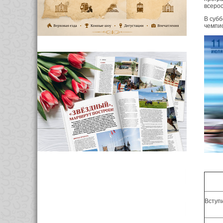
всеро
В субб
чемпио
Вступ