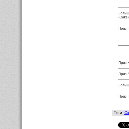
Больш
(Oaks),
Приз Г
Приз 
Приз 
Больш
Приз 
Тэги:
Ск