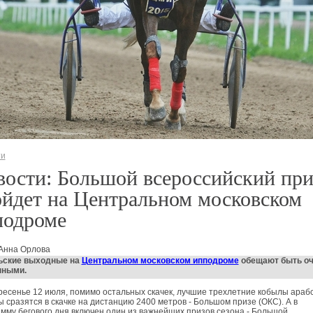
ти
ости: Большой всероссийский при
йдет на Центральном московском
подроме
 Анна Орлова
ьские выходные на
Центральном московском ипподроме
обещают быть о
ными.
ресенье 12 июля, помимо остальных скачек, лучшие трехлетние кобылы араб
 сразятся в скачке на дистанцию 2400 метров - Большом призе (ОКС). А в
мму бегового дня включен один из важнейших призов сезона - Большой