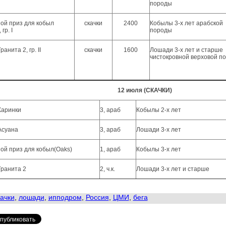
породы
ой приз для кобыл
скачки
2400
Кобылы 3-х лет арабской
 гр. I
породы
ранита 2, гр. II
скачки
1600
Лошади 3-х лет и старше
чистокровной верховой п
12 июля (СКАЧКИ)
Каринки
3, араб
Кобылы 2-х лет
Асуана
3, араб
Лошади 3-х лет
ой приз для кобыл(Oaks)
1, араб
Кобылы 3-х лет
Гранита 2
2, ч.к.
Лошади 3-х лет и старше
ачки
,
лошади
,
ипподром
,
Россия
,
ЦМИ
,
бега