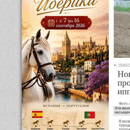
←
Новос
Нов
про
ип
Фото:
Эти июл
насыщен
В воск
породы
програ