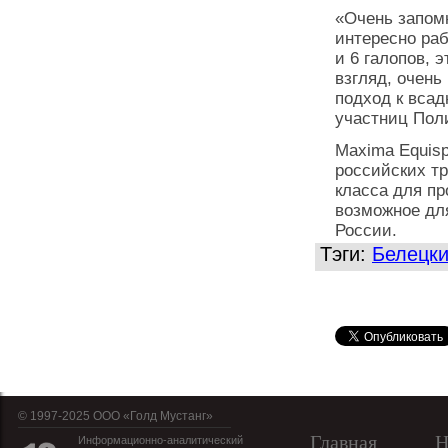
«Очень запомн
интересно раб
и 6 галопов, 
взгляд, очень
подход к всад
участниц Пол
Maxima Equisp
российских т
класса для пр
возможное для
России.
Тэги:
Белецк
© 1997-2025 OOO «Голд Мустанг»
Главная
Н
Информационно-аналитический