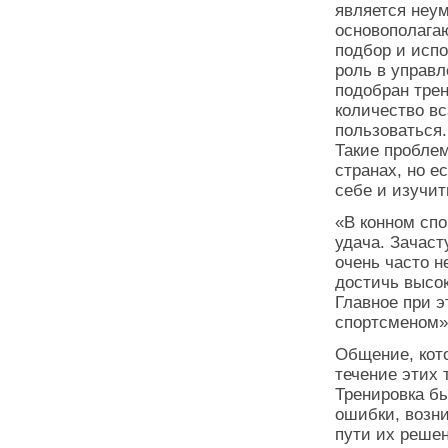
является неум
основополага
подбор и исп
роль в управл
подобран тре
количество вс
пользоваться
Такие проблем
странах, но е
себе и изучит
«В конном спо
удача. Зачаст
очень часто н
достичь высок
Главное при 
спортсменом»
Общение, кот
течение этих 
Тренировка бы
ошибки, возн
пути их решен