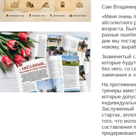
Сам Владимир
«Меня очень п
абсолютного р
возраста. Бы
разные ошибки
дни мы поста
новому, выраб
Знаменитый сп
которые буду
без него, со 
замечания и э
На протяжени
тренеры вмес
которые допус
индивидуальн
Заслуженный 
стартах, впло
того, что мол
составления п
придерживают