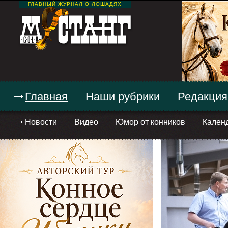
ГЛАВНЫЙ ЖУРНАЛ О ЛОШАДЯХ
Главная
Наши рубрики
Редакция
Новости
Видео
Юмор от конников
Кален