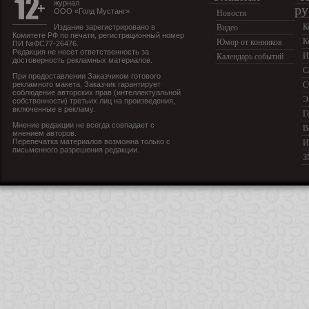
журнал
ру
ООО «Голд Мустанг»
Новости
К
Издание зарегистрировано в
Видео
Комитете РФ по печати, регистрационный номер
К
Юмор от конников
ПИ №ФС77-26476.
Редакция не несет ответственность за
И
Календарь событий
достоверность рекламных материалов.
С
При предоставлении Заказчиком готового
рекламного макета, Заказчик гарантирует
С
соблюдение авторских прав (интеллектуальной
Э
собственности) третьих лиц на произведения,
включенные в рекламу.
Г
Мнение редакции не всегда совпадает с
В
мнением авторов.
Перепечатка материалов возможна только с
И
письменного разрешения редакции.
З