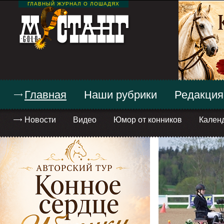
ГЛАВНЫЙ ЖУРНАЛ О ЛОШАДЯХ
Главная
Наши рубрики
Редакция
Новости
Видео
Юмор от конников
Кален