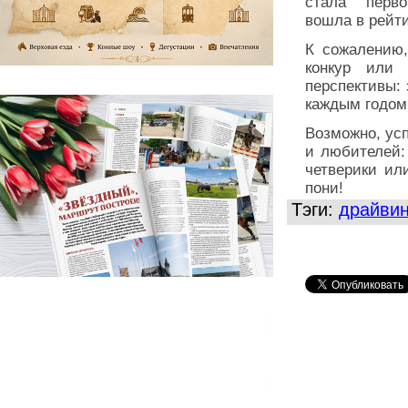
стала первой
вошла в рейти
К сожалению,
конкур или
перспективы: 
каждым годом 
Возможно, ус
и любителей:
четверики ил
пони!
Тэги:
драйвин