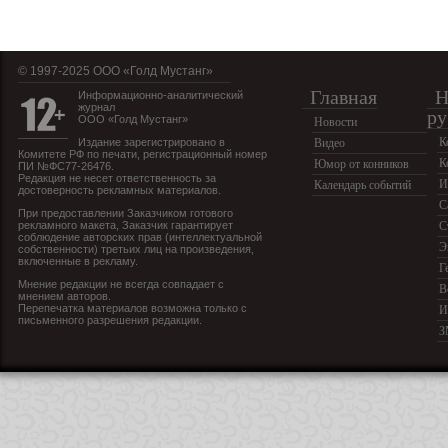
© 1997-2025 OOO «Голд Мустанг»
Главная
Н
Информационно-аналитический
журнал
ру
ООО «Голд Мустанг»
Новости
К
Издание зарегистрировано в
Видео
Комитете РФ по печати, регистрационный номер
К
Юмор от конников
ПИ №ФС77-26476.
Редакция не несет ответственность за
И
Календарь событий
достоверность рекламных материалов.
С
При предоставлении Заказчиком готового
рекламного макета, Заказчик гарантирует
С
соблюдение авторских прав (интеллектуальной
Э
собственности) третьих лиц на произведения,
включенные в рекламу.
Г
Мнение редакции не всегда совпадает с
В
мнением авторов.
Перепечатка материалов возможна только с
И
письменного разрешения редакции.
З