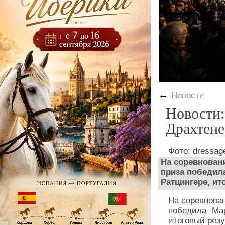
←
Новости
Новости
Драхтене
Фото: dressage
На соревнован
приза победил
Ратцингере, ит
На соревнова
победила Мар
итоговый резу