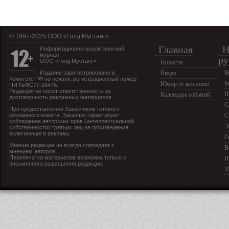
© 1997-2025 OOO «Голд Мустанг»
Главная
Н
Информационно-аналитический
журнал
ру
ООО «Голд Мустанг»
Новости
К
Издание зарегистрировано в
Видео
Комитете РФ по печати, регистрационный номер
К
Юмор от конников
ПИ №ФС77-26476.
Редакция не несет ответственность за
И
Календарь событий
достоверность рекламных материалов.
С
При предоставлении Заказчиком готового
рекламного макета, Заказчик гарантирует
С
соблюдение авторских прав (интеллектуальной
Э
собственности) третьих лиц на произведения,
включенные в рекламу.
Г
Мнение редакции не всегда совпадает с
В
мнением авторов.
Перепечатка материалов возможна только с
И
письменного разрешения редакции.
З