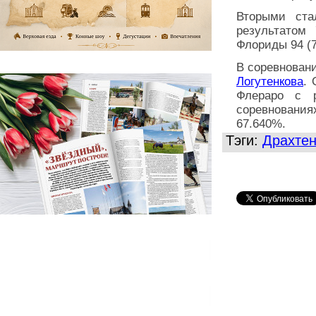
Вторыми ста
результатом
Флориды 94 (7
В соревнован
Логутенкова
.
Флераро с р
соревновани
67.640%.
Тэги:
Драхте