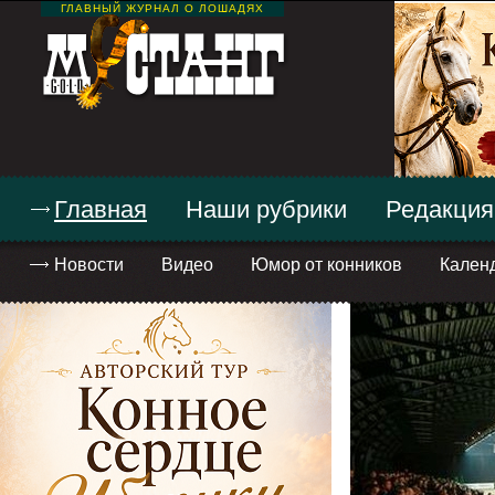
ГЛАВНЫЙ ЖУРНАЛ О ЛОШАДЯХ
Главная
Наши рубрики
Редакция
Новости
Видео
Юмор от конников
Кален