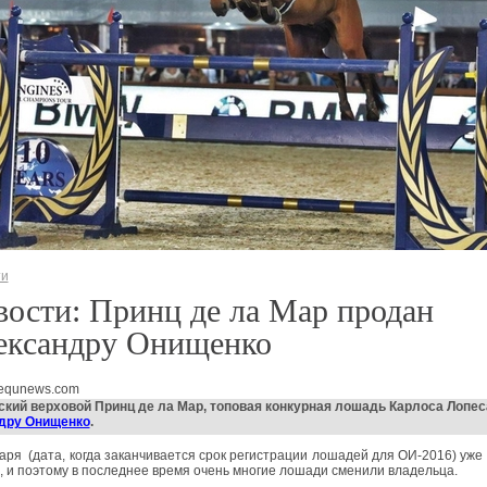
ти
ости: Принц де ла Мар продан
ександру Онищенко
 equnews.com
кий верховой Принц де ла Мар, топовая конкурная лошадь Карлоса Лопес
дру Онищенко
.
аря (дата, когда заканчивается срок регистрации лошадей для ОИ-2016) уже
, и поэтому в последнее время очень многие лошади сменили владельца.