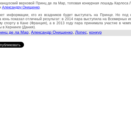
ранцузский верховой Принц де ла Мар, топовая конкурная лошадь Карлоса 
н
Александру Онищенко
.
нет информации, кто из всадников будет выступать на Принце. Но под 
 конь показал отличный результат: в 2014 пара выступила на Всемирных и
у спорту в Кане (Франция), а в 2013 году пара принимала участие в чем
 в Хернинге (Дания).
инц де ла Мар
,
Александр Онищенко
,
Лопес
,
конкур