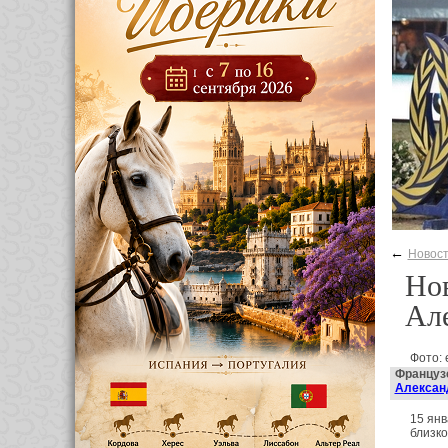
←
Новос
Нов
Ал
Фото:
Французс
Алексан
15 янв
близко