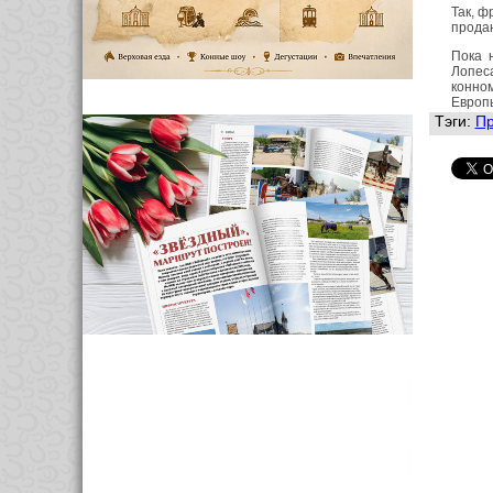
Так, ф
прода
Пока 
Лопеса
конном
Европы
Тэги:
Пр