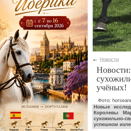
←
Новости
Новости:
сухожили
учёных!
Фото: horsean
Новые исслед
Королевы Ма
сухожильно-
успешном изле