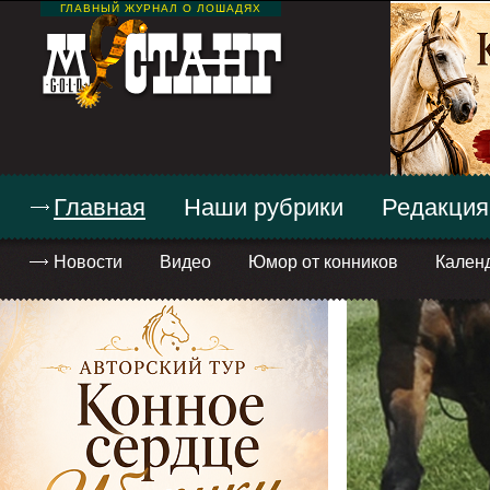
ГЛАВНЫЙ ЖУРНАЛ О ЛОШАДЯХ
Главная
Наши рубрики
Редакция
Новости
Видео
Юмор от конников
Кален