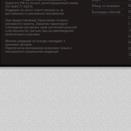
Комитете РФ по печати, регистрационный номер
К
Юмор от конников
ПИ №ФС77-26476.
Редакция не несет ответственность за
И
Календарь событий
достоверность рекламных материалов.
С
При предоставлении Заказчиком готового
рекламного макета, Заказчик гарантирует
С
соблюдение авторских прав (интеллектуальной
Э
собственности) третьих лиц на произведения,
включенные в рекламу.
Г
Мнение редакции не всегда совпадает с
В
мнением авторов.
Перепечатка материалов возможна только с
И
письменного разрешения редакции.
З