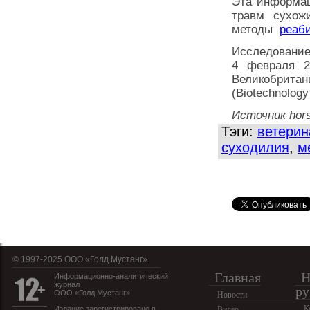
Эта информац
травм сухож
методы
реаб
Исследование 
4 февраля 2
Великобрита
(Biotechnology
Источник hors
Тэги:
ветерин
суходилия
,
м
© 1997-2025 OOO «Голд Мустанг»
Главная
Н
Информационно-аналитический
журнал
ру
ООО «Голд Мустанг»
Новости
К
Издание зарегистрировано в
Видео