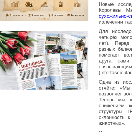
Новые иссле
Королевы М
сухожильно-с
излечении так
Для исследо
четырёх моло
лет). Перед 
разных белко
помогает во
друга; сами
связывающим
(interfascicula
Одна из исс
отчёте: «Мы
позволяет вол
Теперь мы з
снижением к
структуры I
склонность 
животных».