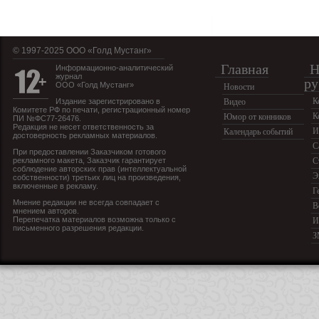
© 1997-2025 OOO «Голд Мустанг»
Главная
Н
Информационно-аналитический
журнал
ру
ООО «Голд Мустанг»
Новости
К
Издание зарегистрировано в
Видео
Комитете РФ по печати, регистрационный номер
К
Юмор от конников
ПИ №ФС77-26476.
Редакция не несет ответственность за
И
Календарь событий
достоверность рекламных материалов.
С
При предоставлении Заказчиком готового
рекламного макета, Заказчик гарантирует
С
соблюдение авторских прав (интеллектуальной
Э
собственности) третьих лиц на произведения,
включенные в рекламу.
Г
Мнение редакции не всегда совпадает с
В
мнением авторов.
Перепечатка материалов возможна только с
И
письменного разрешения редакции.
З