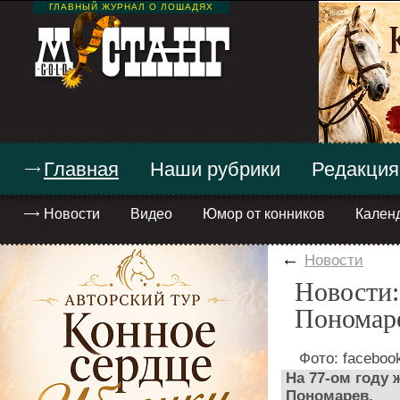
ГЛАВНЫЙ ЖУРНАЛ О ЛОШАДЯХ
Главная
Наши рубрики
Редакция
Новости
Видео
Юмор от конников
Кален
←
Новости
Новости:
Пономар
Фото: faceboo
На 77-ом году
Пономарев.