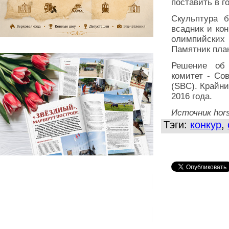
поставить в г
Скульптура б
всадник и ко
олимпийских к
Памятник пла
Решение об 
комитет - Сов
(SBC). Крайни
2016 года.
Источник hors
Тэги:
конкур
,