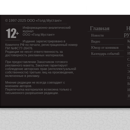
© 1997-2025 OOO «Голд Мустанг»
Главная
Н
Информационно-аналитический
журнал
ру
ООО «Голд Мустанг»
Новости
К
Издание зарегистрировано в
Видео
Комитете РФ по печати, регистрационный номер
К
Юмор от конников
ПИ №ФС77-26476.
Редакция не несет ответственность за
И
Календарь событий
достоверность рекламных материалов.
С
При предоставлении Заказчиком готового
рекламного макета, Заказчик гарантирует
С
соблюдение авторских прав (интеллектуальной
Э
собственности) третьих лиц на произведения,
включенные в рекламу.
Г
Мнение редакции не всегда совпадает с
В
мнением авторов.
Перепечатка материалов возможна только с
И
письменного разрешения редакции.
З