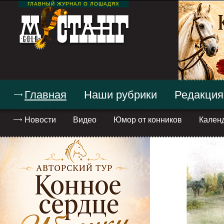
ГЛАВНЫЙ ЖУРНАЛ О ЛОШАДЯХ
Главная
Наши рубрики
Редакция
Новости
Видео
Юмор от конников
Кален