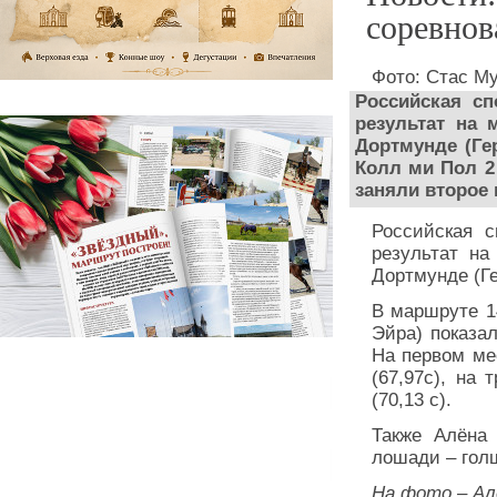
соревнов
Фото: Стас М
Российская с
результат на 
Дортмунде (Ге
Колл ми Пол 2 
заняли второе 
Российская с
результат на
Дортмунде (Г
В маршруте 1
Эйра) показал
На первом ме
(67,97с), на
(70,13 с).
Также Алёна
лошади – голш
На фото – Ал