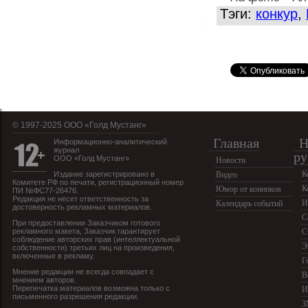
Тэги:
конкур
,
© 1997-2025 OOO «Голд Мустанг»
Главная
Н
Информационно-аналитический
журнал
ру
ООО «Голд Мустанг»
Новости
К
Издание зарегистрировано в
Видео
Комитете РФ по печати, регистрационный номер
К
Юмор от конников
ПИ №ФС77-26476.
Редакция не несет ответственность за
И
Календарь событий
достоверность рекламных материалов.
С
При предоставлении Заказчиком готового
рекламного макета, Заказчик гарантирует
С
соблюдение авторских прав (интеллектуальной
Э
собственности) третьих лиц на произведения,
включенные в рекламу.
Г
Мнение редакции не всегда совпадает с
В
мнением авторов.
Перепечатка материалов возможна только с
И
письменного разрешения редакции.
З