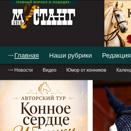
ГЛАВНЫЙ ЖУРНАЛ О ЛОШАДЯХ
Главная
Наши рубрики
Редакция
Новости
Видео
Юмор от конников
Кален