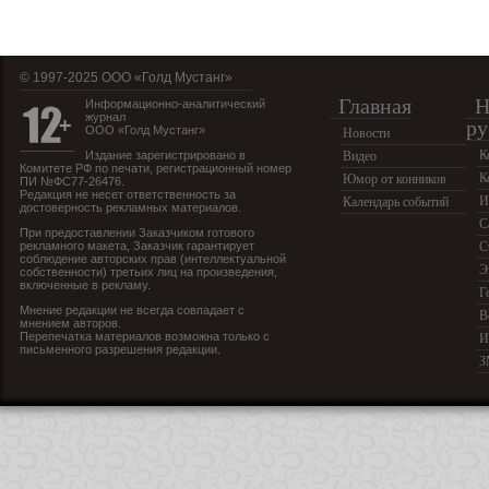
© 1997-2025 OOO «Голд Мустанг»
Главная
Н
Информационно-аналитический
журнал
ру
ООО «Голд Мустанг»
Новости
К
Издание зарегистрировано в
Видео
Комитете РФ по печати, регистрационный номер
К
Юмор от конников
ПИ №ФС77-26476.
Редакция не несет ответственность за
И
Календарь событий
достоверность рекламных материалов.
С
При предоставлении Заказчиком готового
рекламного макета, Заказчик гарантирует
С
соблюдение авторских прав (интеллектуальной
Э
собственности) третьих лиц на произведения,
включенные в рекламу.
Г
Мнение редакции не всегда совпадает с
В
мнением авторов.
Перепечатка материалов возможна только с
И
письменного разрешения редакции.
З