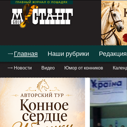
ГЛАВНЫЙ ЖУРНАЛ О ЛОШАДЯХ
Главная
Наши рубрики
Редакция
Новости
Видео
Юмор от конников
Кален