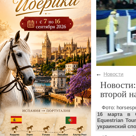
←
Новости
Новости:
второй н
Фото: horsespo
16 марта в О
Equestrian To
украинский сп