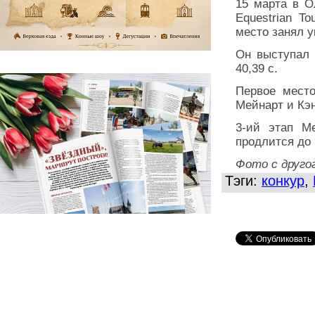
15 марта в О
Equestrian T
место занял 
Он выступал 
40,39 с.
Первое место
Мейнарт и Кэн
3-ий этап Me
продлится до 
Фото с друго
Тэги:
конкур
,