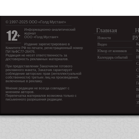
© 1997-2025 OOO «Голд Мустанг»
Главная
Н
Информационно-аналитический
журнал
ру
ООО «Голд Мустанг»
Новости
К
Издание зарегистрировано в
Видео
Комитете РФ по печати, регистрационный номер
К
Юмор от конников
ПИ №ФС77-26476.
Редакция не несет ответственность за
И
Календарь событий
достоверность рекламных материалов.
С
При предоставлении Заказчиком готового
рекламного макета, Заказчик гарантирует
С
соблюдение авторских прав (интеллектуальной
Э
собственности) третьих лиц на произведения,
включенные в рекламу.
Г
Мнение редакции не всегда совпадает с
В
мнением авторов.
Перепечатка материалов возможна только с
И
письменного разрешения редакции.
З