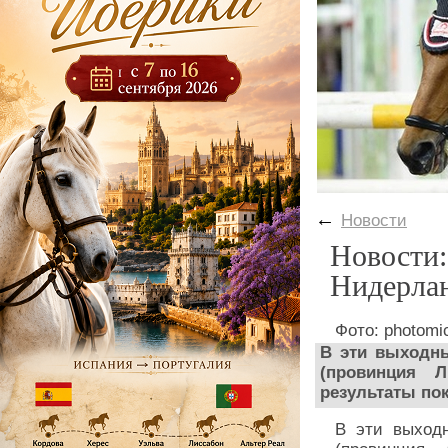
←
Новости
Новости:
Нидерла
Фото: photomic
В эти выходны
(провинция 
результаты по
В эти выходн