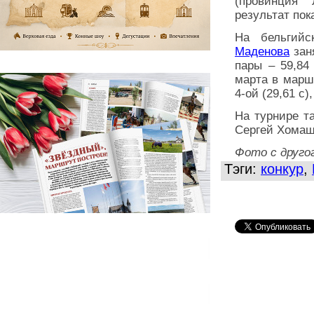
(провинция 
результат по
На бельгий
Маденова
зан
пары – 59,84
марта в марш
4-ой (29,61 с)
На турнире т
Сергей Хомаш
Фото с друго
Тэги:
конкур
,