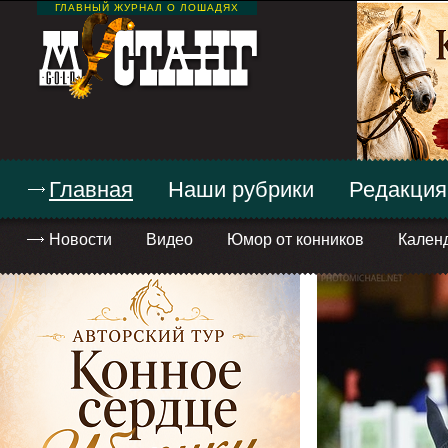
ГЛАВНЫЙ ЖУРНАЛ О ЛОШАДЯХ
Главная
Наши рубрики
Редакция
Новости
Видео
Юмор от конников
Кален