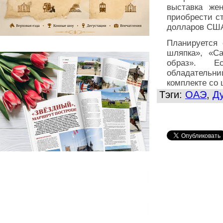
выставка же
приобрести с
долларов СШ
Планируется 
шляпка», «С
образ». Е
обладательни
комплекте со 
Тэги:
ОАЭ
,
Ду