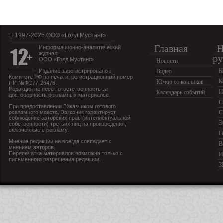
© 1997-2025 OOO «Голд Мустанг»
Главная
Н
Информационно-аналитический
журнал
ру
ООО «Голд Мустанг»
Новости
К
Издание зарегистрировано в
Видео
Комитете РФ по печати, регистрационный номер
К
Юмор от конников
ПИ №ФС77-26476.
Редакция не несет ответственность за
И
Календарь событий
достоверность рекламных материалов.
С
При предоставлении Заказчиком готового
рекламного макета, Заказчик гарантирует
С
соблюдение авторских прав (интеллектуальной
Э
собственности) третьих лиц на произведения,
включенные в рекламу.
Г
Мнение редакции не всегда совпадает с
В
мнением авторов.
Перепечатка материалов возможна только с
И
письменного разрешения редакции.
З