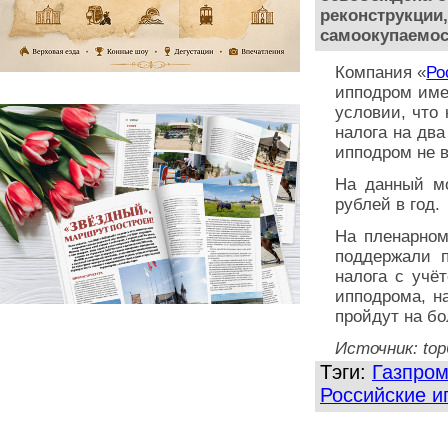
реконструкции
самоокупаемос
Компания «
Ро
ипподром име
условии, что
налога на два
ипподром не 
На данный мо
рублей в год.
На пленарном
поддержали п
налога с учё
ипподрома, н
пройдут на бо
Источник: top
Тэги:
Газпро
Российские 