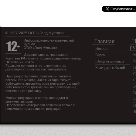
© 1997-2025 OOO «Голд Мустанг»
Главная
Н
Информационно-аналитический
журнал
ру
ООО «Голд Мустанг»
Новости
К
Издание зарегистрировано в
Видео
Комитете РФ по печати, регистрационный номер
К
Юмор от конников
ПИ №ФС77-26476.
Редакция не несет ответственность за
И
Календарь событий
достоверность рекламных материалов.
С
При предоставлении Заказчиком готового
рекламного макета, Заказчик гарантирует
С
соблюдение авторских прав (интеллектуальной
Э
собственности) третьих лиц на произведения,
включенные в рекламу.
Г
Мнение редакции не всегда совпадает с
В
мнением авторов.
Перепечатка материалов возможна только с
И
письменного разрешения редакции.
З