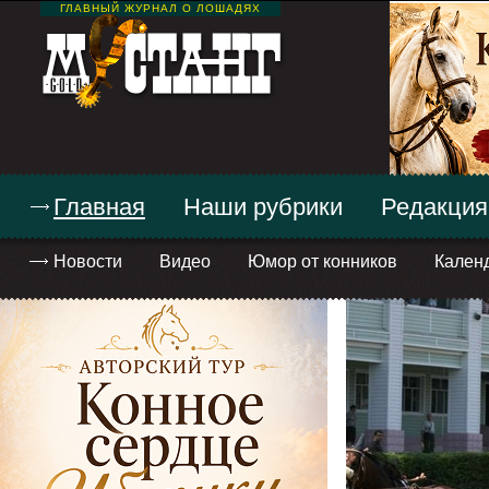
ГЛАВНЫЙ ЖУРНАЛ О ЛОШАДЯХ
Главная
Наши рубрики
Редакция
Новости
Видео
Юмор от конников
Кален