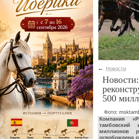
←
Новости
Новости:
реконстр
500 милл
Фото: msktamb
Компания «Р
тамбовский 
миллионов р
освобождена о