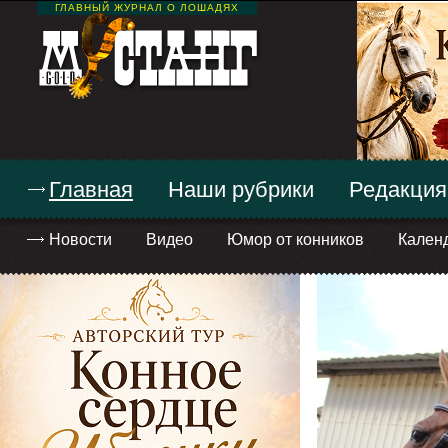
ГЛАВНЫЙ ЖУРНАЛ О ЛОШАДЯХ
Главная
Наши рубрики
Редакция
Новости
Видео
Юмор от конников
Кален