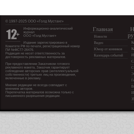
© 1997-2025 OOO «Голд Мустанг»
Главная
Н
Информационно-аналитический
журнал
ру
ООО «Голд Мустанг»
Новости
К
Издание зарегистрировано в
Видео
Комитете РФ по печати, регистрационный номер
К
Юмор от конников
ПИ №ФС77-26476.
Редакция не несет ответственность за
И
Календарь событий
достоверность рекламных материалов.
С
При предоставлении Заказчиком готового
рекламного макета, Заказчик гарантирует
С
соблюдение авторских прав (интеллектуальной
Э
собственности) третьих лиц на произведения,
включенные в рекламу.
Г
Мнение редакции не всегда совпадает с
В
мнением авторов.
Перепечатка материалов возможна только с
И
письменного разрешения редакции.
З